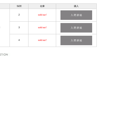
SIZE
在庫
購入
2
sold out !
N
3
sold out !
4
sold out !