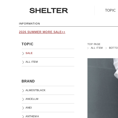
TOPIC
SALE
INFORMATION
2026 SUMMER MORE SALE++
ALL ITEM
TOPIC
TOP PAGE
ALL ITEM
BOTT
SALE
ALL ITEM
BRAND
ALMOSTBLACK
ANCELLM
ANEI
ANTHEM A