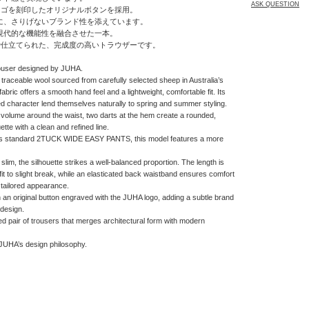
ASK QUESTION
ロゴを刻印したオリジナルボタンを採用。
に、さりげないブランド性を添えています。
現代的な機能性を融合させた一本。
で仕立てられた、完成度の高いトラウザーです。
trouser designed by JUHA.
 traceable wool sourced from carefully selected sheep in Australia’s
bric offers a smooth hand feel and a lightweight, comfortable fit. Its
ed character lend themselves naturally to spring and summer styling.
 volume around the waist, two darts at the hem create a rounded,
ette with a clean and refined line.
’s standard 2TUCK WIDE EASY PANTS, this model features a more
 slim, the silhouette strikes a well-balanced proportion. The length is
t-fit to slight break, while an elasticated back waistband ensures comfort
tailored appearance.
th an original button engraved with the JUHA logo, adding a subtle brand
 design.
ed pair of trousers that merges architectural form with modern
 JUHA’s design philosophy.