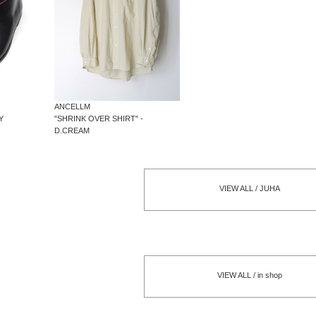
ANCELLM
Y
"SHRINK OVER SHIRT" -
D.CREAM
VIEW ALL / JUHA
VIEW ALL / in shop