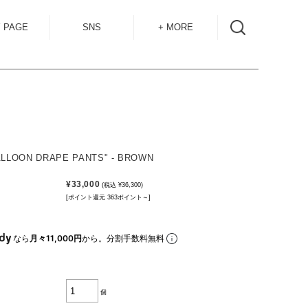
 PAGE
SNS
+ MORE
INSTAGRAM
SHOP GUIDE
BLOG
SIZE GUIDE
for
OVERSEAS
MAIL MAG
ALLOON DRAPE PANTS" - BROWN
ACCESS
¥33,000
(税込 ¥36,300)
CONTACT
[ポイント還元 363ポイント～]
RECRUIT
なら
月々11,000円
から。分割手数料無料
個