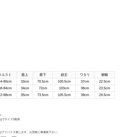
ウエスト
股上
股下
総丈
ワタリ
裾幅
64-80cm
33cm
70.5cm
100.5cm
37cm
22.5cm
68-84cm
34cm
72cm
103cm
38cm
23.5cm
72-88cm
35cm
73.5cm
105.5cm
39cm
24.5cm
%
3kgでサイズ3着用
はアドバイス致します。お気軽に御連絡下さい。