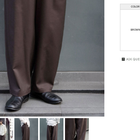
COLOR
HAAL
GIFT
WRAPPING
HAFFMANS &
NEUMEISTER
SALE
BROW
JUHA
KUBORAUM
macromauro
MASU
my beautiful
landlet
premio gordo
RAKINES
Sasquatchfabrix.
SEALSON