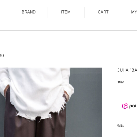
BRAND
ITEM
CART
MY
ALMOSTBLACK
OUTER
ANCELLM
SHIRT
ANEI
KNIT
OMS
ANTHEM A
SWEAT
JUHA "B
AUTTAA
CUTSEWN
BED J.W. FORD
BOTTOM
価格:
BOW WOW
HAT/CAP
CUINIIE
EYEWEAR
Edwina Horl
ACCESSORY
EMAM
BAG
数量:
Garden of Eden
SHOES