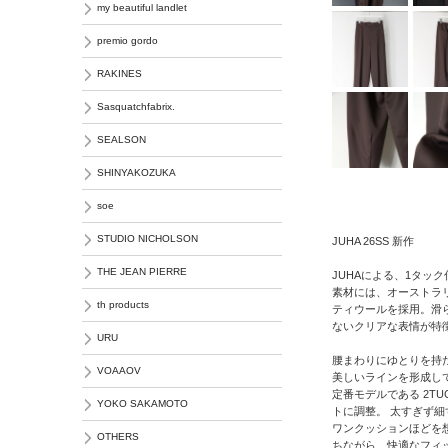
my beautiful landlet
premio gordo
RAKINES
Sasquatchfabrix.
SEALSON
SHINYAKOZUKA
soe
STUDIO NICHOLSON
JUHA 26SS 新作
THE JEAN PIERRE
JUHAによる、1タッ
素材には、オーストラ
th products
ティウールを採用。滑
ないクリアな表情が特
URU
腰まわりにゆとりを持
VOAAOV
美しいラインを形成し
定番モデルである 2TUC
YOKO SAKAMOTO
トに調整。 太すぎず
ワンクッションほどを
OTHERS
ちながら、快適なフィ