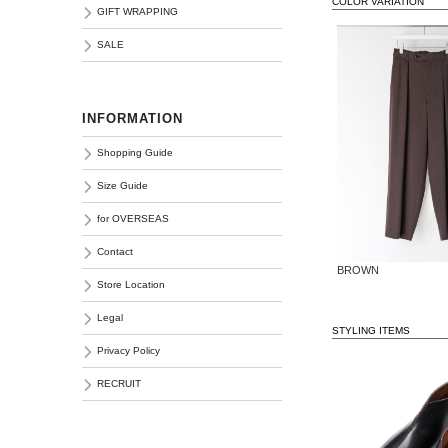
COLOR VARIATION
GIFT WRAPPING
SALE
INFORMATION
Shopping Guide
Size Guide
for OVERSEAS
Contact
BROWN
Store Location
Legal
STYLING ITEMS
Privacy Policy
RECRUIT