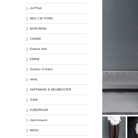
AUTTAA
BED J.W. FORD
BOW WOW
CUINIIE
Edwina Horl
EMAM
Garden of Eden
HAAL
HAFFMANS & NEUMEISTER
JUHA
KUBORAUM
macromauro
MASU