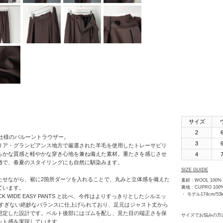
SHINYAKOZUKA
soe
STUDIO
NICHOLSON
THE JEAN
PIERRE
th products
URU
サイズ
VOAAOV
2
ク仕様のバルーントラウザー。
3
リア・グランビアンス地方で厳選された羊毛を使用したトレーサビリ
YOKO
らかな質感と軽やかな穿き心地を兼ね備えた素材。重たさを感じさせ
SAKAMOTO
4
徴で、春夏のスタイリングにも自然に馴染みます。
SIZE GUIDE
OTHERS
たせながら、裾に2箇所ダーツを入れることで、丸みと立体感を備えた
素材 : WOOL 100%
ています。
裏地 : CUPRO 100
・ モデル174cm/5
K WIDE EASY PANTS と比べ、今作はよりすっきりとしたシルエッ
細すぎない絶妙なバランスに仕上げられており、足元はジャスト丈から
想定した設計です。ベルト後部にはゴムを配し、見た目の端正さを保
サイズでお悩みの方
ット感を実現しています。