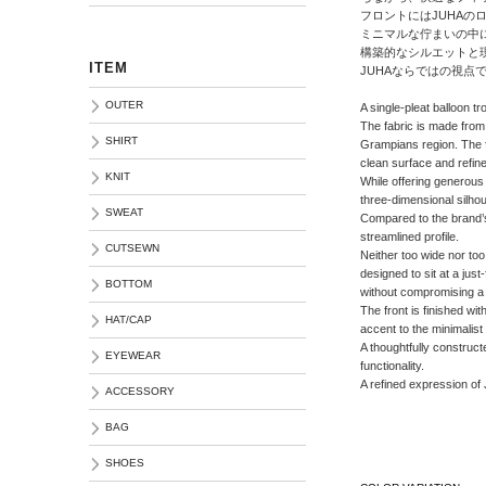
フロントにはJUHAの
ミニマルな佇まいの中
構築的なシルエットと
ITEM
JUHAならではの視点
OUTER
A single-pleat balloon 
The fabric is made from
SHIRT
Grampians region. The fa
clean surface and refin
KNIT
While offering generous
three-dimensional silhou
SWEAT
Compared to the brand
streamlined profile.
CUTSEWN
Neither too wide nor too
designed to sit at a jus
BOTTOM
without compromising a 
The front is finished wi
HAT/CAP
accent to the minimalist
A thoughtfully construct
EYEWEAR
functionality.
A refined expression of
ACCESSORY
BAG
SHOES