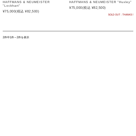
HAFFMANS & NEUMEISTER
HAFFMANS & NEUMEISTER "Huxley"
"Lockhart"
¥75,000
(税込 ¥82,500)
¥75,000
(税込 ¥82,500)
SOLD OUT - THANKS !
2件中1件～2件を表示