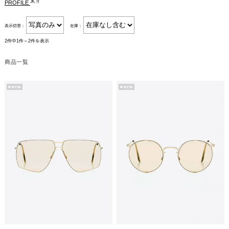
< CLICK !!
PROFILE
表示切替：
在庫：
2件中1件～2件を表示
商品一覧