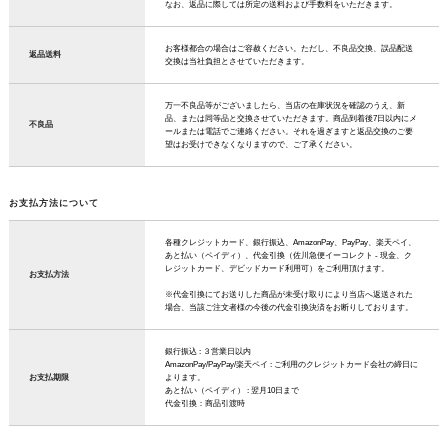
なお、返品に際しては所定の送料および手数料をいただきます。
お客様都合の場合はご容赦ください。ただし、不良品交換、誤品配送
返品送料
交換は当社負担とさせていただきます。
万一不良品等がございましたら、当店の在庫状況を確認のうえ、新
品、または同等品と交換させていただきます。商品到着後7日以内にメ
不良品
ールまたは電話でご連絡ください。それを過ぎますと返品交換のご要
望はお受けできなくなりますので、ご了承ください。
お支払方法について
各種クレジットカード、銀行振込、AmazonPay、PayPay、楽天ペイ、
あと払い（ペイディ）、代金引換（佐川急便イーコレクト - 現金、ク
レジットカード、デビッドカード利用可）をご利用頂けます。
お支払方法
※代金引換にてお送りした商品が未受け取りにより当店へ返送された
場合、当該ご注文者様の今後の代金引換決済をお断りしております。
銀行振込 : ３営業日以内
AmazonPay/PayPay/楽天ペイ : ご利用のクレジットカード会社の締日に
お支払期限
よります。
あと払い（ペイディ） : 翌月10日まで
代金引換：商品引渡時