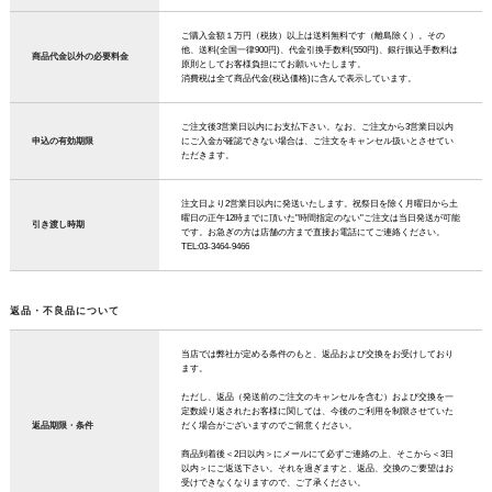
ご購入金額１万円（税抜）以上は送料無料です（離島除く）。その
他、送料(全国一律900円)、代金引換手数料(550円)、銀行振込手数料は
商品代金以外の必要料金
原則としてお客様負担にてお願いいたします。
消費税は全て商品代金(税込価格)に含んで表示しています。
ご注文後3営業日以内にお支払下さい。なお、ご注文から3営業日以内
申込の有効期限
にご入金が確認できない場合は、ご注文をキャンセル扱いとさせてい
ただきます。
注文日より2営業日以内に発送いたします。祝祭日を除く月曜日から土
曜日の正午12時までに頂いた"時間指定のない"ご注文は当日発送が可能
引き渡し時期
です。お急ぎの方は店舗の方まで直接お電話にてご連絡ください。
TEL:03-3464-9466
返品・不良品について
当店では弊社が定める条件のもと、返品および交換をお受けしており
ます。
ただし、返品（発送前のご注文のキャンセルを含む）および交換を一
定数繰り返されたお客様に関しては、今後のご利用を制限させていた
返品期限・条件
だく場合がございますのでご留意ください。
商品到着後＜2日以内＞にメールにて必ずご連絡の上、そこから＜3日
以内＞にご返送下さい。それを過ぎますと、返品、交換のご要望はお
受けできなくなりますので、ご了承ください。