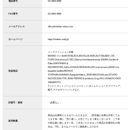
電話番号
03-3464-9466
FAX番号
03-3464-9466
メールアドレス
office@shelter-tokyo.com
ホームページ
https://shelter-web.jp/
メンズファッション全般
BRAND >>> ALMOSTBLACK,ANCELLM,ANEI,AUTTAA,BED J.W.
FORD,Dulcamara,D-VEC,Edwina Horl/dauerbrenner,EMAM,Garden of
Eden,HAFFMANS &
NEUMEISTER,JieDa,JUHA,KUBORAUM,LEH,macromauro,MASU,my
取扱商品
beautiful landlet,PATRICK
STEPHAN,RAKINES,Sasquatchfabrix.,SHINYAKOZUKA,soe,STUDIO
NICHOLSON,THE JEAN PIERRE,th products,Urig,URU,VOAAOV,YOKO
SAKAMOTO
Tシャツ,カットソー,シャツ,ジャケット,ボトムス,シューズ,アイウェア,
帽子,アクセサリー,バッグなど。
許認可・資格
「必要なし」
商品は在庫限りとさせていただきます。（実店舗と在庫を共有してお
ります為、稀に『売り違い』が生じてしまう事もございます。ご了承
販売数量
の程お願い致します）尚、ご注文いただきました商品が在庫切れの場
合は、TEL、またはメールでご連絡差し上げます。