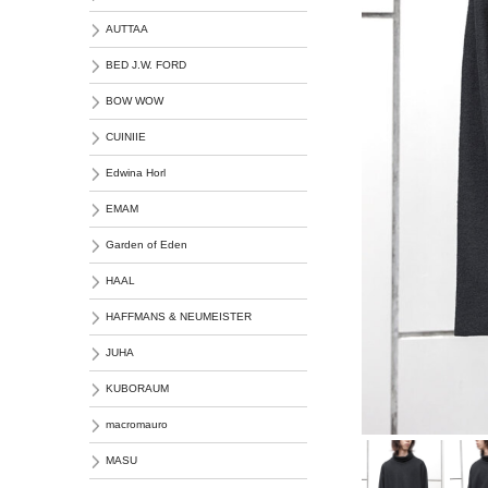
AUTTAA
BED J.W. FORD
BOW WOW
CUINIIE
Edwina Horl
EMAM
Garden of Eden
HAAL
HAFFMANS & NEUMEISTER
JUHA
KUBORAUM
macromauro
MASU