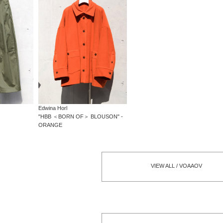
Edwina Horl
"HBB ＜BORN OF＞ BLOUSON" -
ORANGE
VIEW ALL / VOAAOV