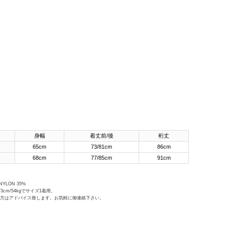
身幅
着丈前/後
裄丈
65cm
73/81cm
86cm
68cm
77/85cm
91cm
 NYLON 35%
3cm/54kgでサイズ1着用。
の方はアドバイス致します。お気軽に御連絡下さい。