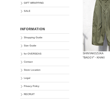
GIFT WRAPPING
SALE
INFORMATION
Shopping Guide
Size Guide
SHINYAKOZUKA
for OVERSEAS
"BAGGY" - KHAKI
Contact
Store Location
Legal
Privacy Policy
RECRUIT