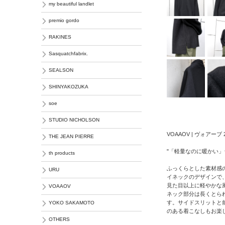
my beautiful landlet
premio gordo
RAKINES
Sasquatchfabrix.
SEALSON
SHINYAKOZUKA
soe
STUDIO NICHOLSON
VOAAOV | ヴォアーブ 
THE JEAN PIERRE
"「軽量なのに暖かい」
th products
ふっくらとした素材感
URU
イネックのデザインで
見た目以上に軽やかな
VOAAOV
ネック部分は長くとら
す。サイドスリットと
YOKO SAKAMOTO
のある着こなしもお楽
OTHERS