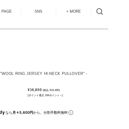
 PAGE
SNS
+ MORE
INSTAGRAM
SHOP GUIDE
BLOG
SIZE GUIDE
for
OVERSEAS
MAIL MAG
ACCESS
"WOOL RING JERSEY HI-NECK PULLOVER" -
CONTACT
¥16,800
(税込 ¥18,480)
RECRUIT
[ポイント還元 184ポイント～]
なら
月々5,600円
から。分割手数料無料