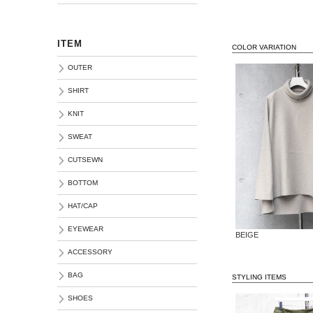
ITEM
COLOR VARIATION
OUTER
SHIRT
KNIT
SWEAT
CUTSEWN
BOTTOM
HAT/CAP
EYEWEAR
BEIGE
ACCESSORY
BAG
STYLING ITEMS
SHOES