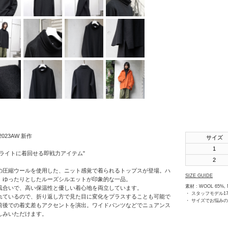
SHINYAKOZUKA
soe
STUDIO
NICHOLSON
THE JEAN
PIERRE
th products
URU
VOAAOV
2023AW 新作
サイズ
1
YOKO
ライトに着回せる即戦力アイテム"
SAKAMOTO
2
の圧縮ウールを使用した、ニット感覚で着られるトップスが登場。ハ
OTHERS
SIZE GUIDE
、ゆったりとしたルーズシルエットが印象的な一品。
素材 : WOOL 65%,
風合いで、高い保温性と優しい着心地を両立しています。
・ スタッフモデル17
れているので、折り返し方で見た目に変化をプラスすることも可能で
・ サイズでお悩み
前後での着丈差もアクセントを演出。ワイドパンツなどでニュアンス
しみいただけます。