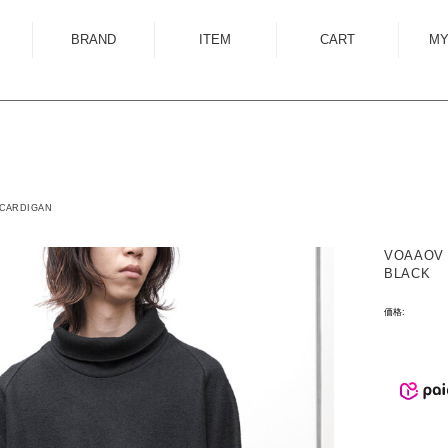
BRAND
ITEM
CART
MY
ALMOSTBLACK
OUTER
ANCELLM
SHIRT
ANEI
KNIT
ANTHEM A
SWEAT
| CARDIGAN
AUTTAA
CUTSEWN
VOAAOV 
BED J.W. FORD
BOTTOM
BLACK
BOW WOW
HAT/CAP
価格:
CUINIIE
EYEWEAR
Edwina Horl
ACCESSORY
EMAM
BAG
Garden of Eden
SHOES