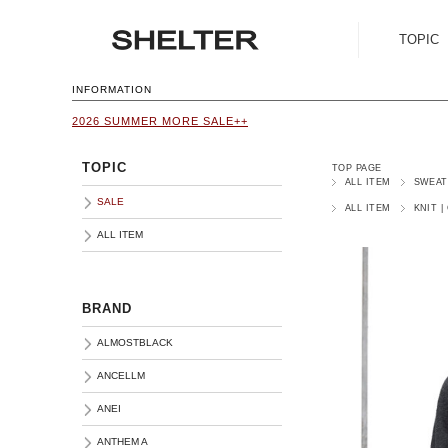
TOPIC
SALE
INFORMATION
2026 SUMMER MORE SALE++
ALL ITEM
TOPIC
TOP PAGE
ALL ITEM
SWEAT
SALE
ALL ITEM
KNIT 
ALL ITEM
BRAND
ALMOSTBLACK
ANCELLM
ANEI
ANTHEM A