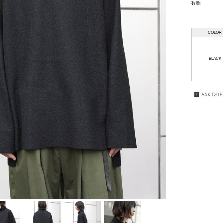
数量:
HAAL
GIFT
WRAPPING
COLOR
HAFFMANS &
NEUMEISTER
SALE
BLACK
JUHA
KUBORAUM
macromauro
MASU
my beautiful
landlet
premio gordo
RAKINES
Sasquatchfabrix.
SEALSON