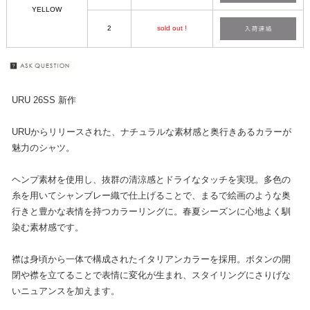
YELLOW
2
sold out !
URU 26SS 新作
URUからリリースされた、ナチュラルな素材感と奥行きあるカラーが
魅力のシャツ。
ヘンプ素材を使用し、抜群の清涼感とドライなタッチを実現。多色の
糸を用いてシャンブレー織で仕上げることで、まるで絵画のような奥
行きと豊かな表情を持つカラーリングに。春夏シーズンに心地よく馴
染む素材感です。
襟は身頃から一体で構成されたイタリアンカラーを採用。ボタンの開
閉や襟を立てることで表情に変化が生まれ、スタイリングにさりげな
いニュアンスを加えます。