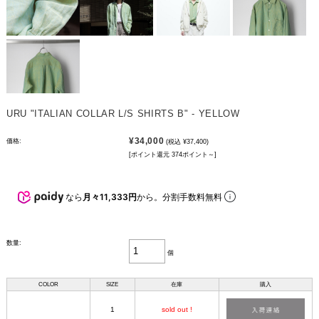
URU "ITALIAN COLLAR L/S SHIRTS B" - YELLOW
¥34,000
価格:
(税込 ¥37,400)
[ポイント還元 374ポイント～]
なら
月々11,333円
から。分割手数料無料
数量:
個
COLOR
SIZE
在庫
購入
1
sold out !