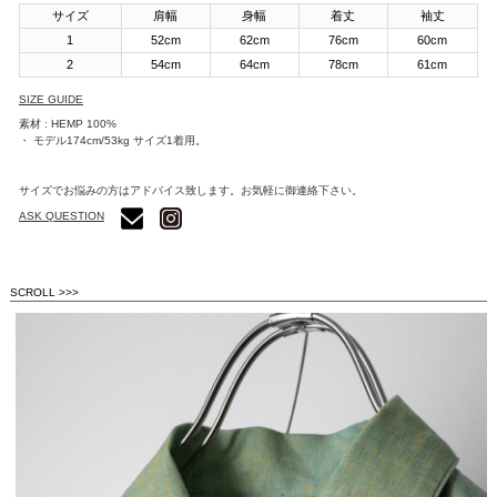
サイズ
肩幅
身幅
着丈
袖丈
1
52cm
62cm
76cm
60cm
2
54cm
64cm
78cm
61cm
SIZE GUIDE
素材 : HEMP 100%
・ モデル174cm/53kg サイズ1着用。
サイズでお悩みの方はアドバイス致します。お気軽に御連絡下さい。
ASK QUESTION
SCROLL >>>