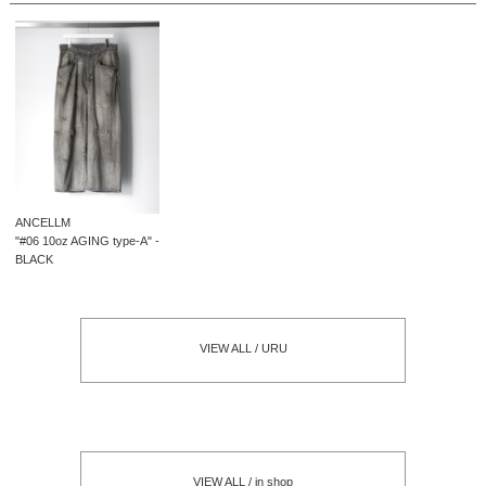
ANCELLM
"#06 10oz AGING type-A" -
BLACK
VIEW ALL / URU
VIEW ALL / in shop