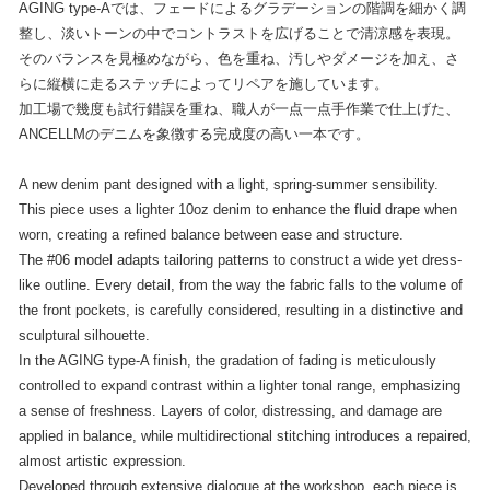
AGING type-Aでは、フェードによるグラデーションの階調を細かく調
整し、淡いトーンの中でコントラストを広げることで清涼感を表現。
そのバランスを見極めながら、色を重ね、汚しやダメージを加え、さ
らに縦横に走るステッチによってリペアを施しています。
加工場で幾度も試行錯誤を重ね、職人が一点一点手作業で仕上げた、
ANCELLMのデニムを象徴する完成度の高い一本です。
A new denim pant designed with a light, spring-summer sensibility.
This piece uses a lighter 10oz denim to enhance the fluid drape when
worn, creating a refined balance between ease and structure.
The #06 model adapts tailoring patterns to construct a wide yet dress-
like outline. Every detail, from the way the fabric falls to the volume of
the front pockets, is carefully considered, resulting in a distinctive and
sculptural silhouette.
In the AGING type-A finish, the gradation of fading is meticulously
controlled to expand contrast within a lighter tonal range, emphasizing
a sense of freshness. Layers of color, distressing, and damage are
applied in balance, while multidirectional stitching introduces a repaired,
almost artistic expression.
Developed through extensive dialogue at the workshop, each piece is