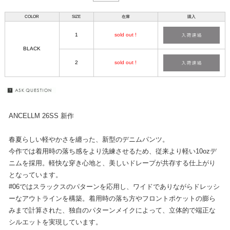
COLOR
SIZE
在庫
購入
1
sold out !
BLACK
2
sold out !
ANCELLM 26SS 新作
春夏らしい軽やかさを纏った、新型のデニムパンツ。
今作では着用時の落ち感をより洗練させるため、従来より軽い10ozデ
ニムを採用。軽快な穿き心地と、美しいドレープが共存する仕上がり
となっています。
#06ではスラックスのパターンを応用し、ワイドでありながらドレッシ
ーなアウトラインを構築。着用時の落ち方やフロントポケットの膨ら
みまで計算された、独自のパターンメイクによって、立体的で端正な
シルエットを実現しています。