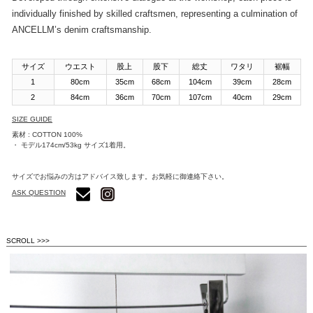
individually finished by skilled craftsmen, representing a culmination of
ANCELLM’s denim craftsmanship.
サイズ
ウエスト
股上
股下
総丈
ワタリ
裾幅
1
80cm
35cm
68cm
104cm
39cm
28cm
2
84cm
36cm
70cm
107cm
40cm
29cm
SIZE GUIDE
素材 : COTTON 100%
・ モデル174cm/53kg サイズ1着用。
サイズでお悩みの方はアドバイス致します。お気軽に御連絡下さい。
ASK QUESTION
SCROLL >>>