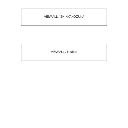
VIEW ALL / SHINYAKOZUKA
VIEW ALL / in shop