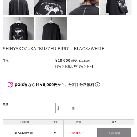
SHINYAKOZUKA "BUZZED BIRD" - BLACK×WHITE
¥18,000
価格:
(税込 ¥19,800)
[ポイント還元 198ポイント～]
なら
月々6,000円
から。分割手数料無料
数量:
個
COLOR
SIZE
在庫
購入
BLACK×WHITE
M
sold out !