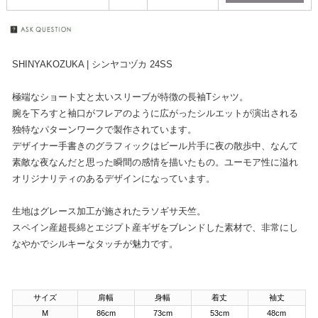
SHINYAKOZUKA | シンヤコヅカ 24SS
極端なショート丈と太いスリーブが特徴の長袖Tシャツ。
腕を下ろすと袖口がフレアのように広がったシルエットが演出される
独特なパターンワークで製作されています。
デザイナー手書きのグラフィックはビール片手に夜の散歩中、なんて
素敵な夜なんだと思った瞬間の感情を描いたもの。ユーモア性に溢れ
オリジナリティのあるデザインになっています。
生地はグレース加工が施されたラソギサ天竺。
スペイン産超長綿とエジプト産ギザをブレンドした素材で、非常にし
なやかでシルキーなタッチが魅力です。
サイズ
肩幅
身幅
着丈
袖丈
M
86cm
73cm
53cm
48cm