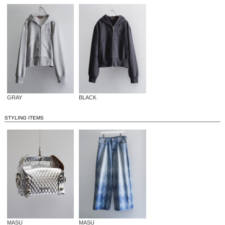
GRAY
BLACK
STYLING ITEMS
MASU
MASU