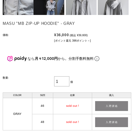
MASU "MB ZIP-UP HOODIE" - GRAY
¥36,000
価格:
(税込 ¥39,600)
[ポイント還元 396ポイント～]
なら
月々12,000円
から。分割手数料無料
数量:
個
COLOR
SIZE
在庫
購入
46
sold out !
GRAY
48
sold out !