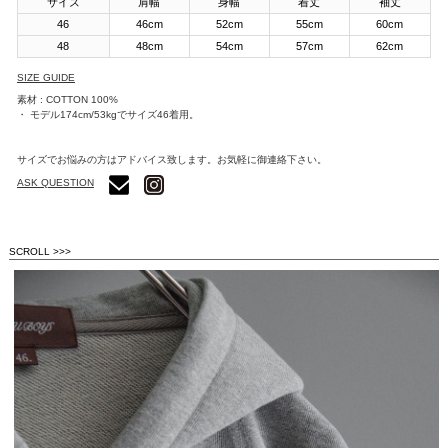
サイズ
肩幅
身幅
着丈
袖丈
46
46cm
52cm
55cm
60cm
48
48cm
54cm
57cm
62cm
SIZE GUIDE
素材 : COTTON 100%
・ モデル174cm/53kgでサイズ46着用。
サイズでお悩みの方はアドバイス致します。お気軽に御連絡下さい。
ASK QUESTION
SCROLL >>>