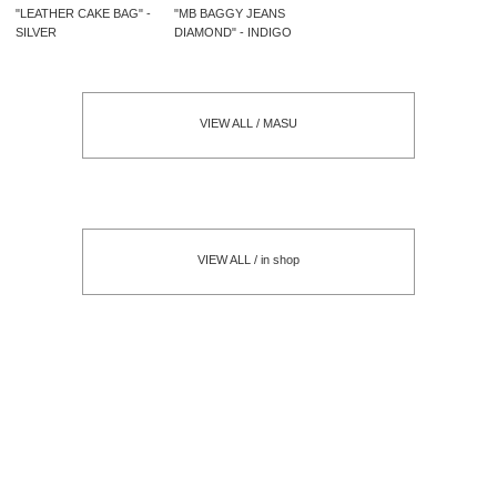
"LEATHER CAKE BAG" -
"MB BAGGY JEANS
SILVER
DIAMOND" - INDIGO
VIEW ALL / MASU
VIEW ALL / in shop