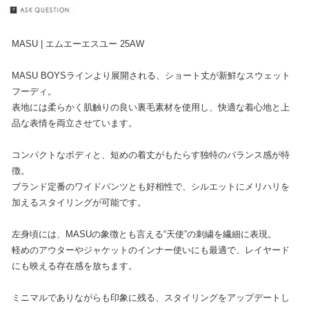
MASU | エムエーエスユー 25AW
MASU BOYSラインより展開される、ショート丈が新鮮なスウェット
フーディ。
表地には柔らかく肌触りの良い裏毛素材を使用し、快適な着心地と上
品な表情を両立させています。
コンパクトなボディと、短めの着丈がもたらす独特のバランス感が特
徴。
ブランド定番のワイドパンツとも好相性で、シルエットにメリハリを
加えるスタイリングが可能です。
左身頃には、MASUの象徴とも言える“天使”の刺繍を繊細に表現。
軽めのアウターやジャケットのインナー使いにも最適で、レイヤード
にも映える存在感を放ちます。
ミニマルでありながらも印象に残る、スタイリングをアップデートし