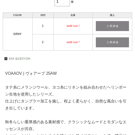
個
COLOR
SIZE
在庫
購入
1
sold out !
GRAY
2
sold out !
VOAAOV | ヴォアーブ 25AW
タテ糸にメランジウール、ヨコ糸にリネンを組み合わせたヘリンボー
ン生地を使用したシリーズ。
仕上げにタンブラー加工を施し、程よく柔らかく、自然な風合いを引
き出しています。
秋冬らしい重厚感のある素材感で、クラシックなムードとモダンなエ
ッセンスが共存。