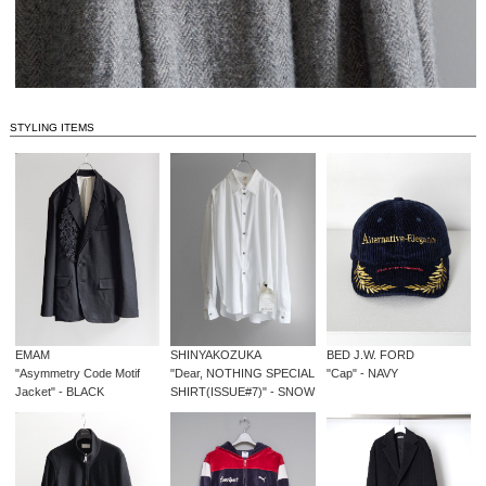
STYLING ITEMS
EMAM
SHINYAKOZUKA
BED J.W. FORD
"Asymmetry Code Motif
"Dear, NOTHING SPECIAL
"Cap" - NAVY
Jacket" - BLACK
SHIRT(ISSUE#7)" - SNOW