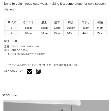
knits to voluminous outerwear, making it a cornerstone for cold-season
styling.
サイズ
ウエスト
股上
股下
総丈
ワタリ
裾幅
1
82cm
35cm
73cm
105cm
43cm
34cm
2
86cm
36cm
75cm
108cm
44cm
35cm
SIZE GUIDE
素材 : WOOL 58% LINEN 42%
裏地 : CUPRO 100%
・ モデル174cm/53kgでサイズ1着用。
サイズでお悩みの方はアドバイス致します。お気軽に御連絡下さい。
ASK QUESTION
SCROLL >>>