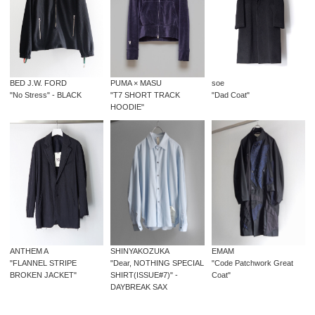
BED J.W. FORD
PUMA × MASU
soe
"No Stress" - BLACK
"T7 SHORT TRACK
"Dad Coat"
HOODIE"
SHINYAKOZUKA
EMAM
ANTHEM A
"Dear, NOTHING SPECIAL
"Code Patchwork Great
"FLANNEL STRIPE
SHIRT(ISSUE#7)" -
Coat"
BROKEN JACKET"
DAYBREAK SAX