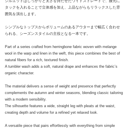
シルエットはしっかりと太さを持たせたワイドストレートで、腰元に
タックを入れることで立体感を加え、上品ながらもリラックスした雰
囲気を演出します。
シンプルなトップスからボリュームのあるアウターまで幅広く合わせ
られる、シーズンスタイルの主役となる一本です。
Part of a series crafted from herringbone fabric woven with melange
wool in the warp and linen in the weft, this piece combines the best of
natural fibers for a rich, textured finish.
A tumbler wash adds a soft, natural drape and enhances the fabric’s
organic character.
The material delivers a sense of weight and presence that perfectly
complements the autumn and winter seasons, blending classic tailoring
with a modern sensibility.
The silhouette features a wide, straight leg with pleats at the waist,
creating depth and volume for a refined yet relaxed look.
A versatile piece that pairs effortlessly with everything from simple