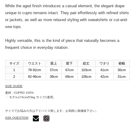
While the aged finish introduces a casual element, the elegant drape
unique to cupro remains intact. They pair effortlessly with refined shirts
or jackets, as well as more relaxed styling with sweatshirts or cut-and-
sew tops.
Highly versatile, this is the kind of piece that naturally becomes a
frequent choice in everyday rotation.
サイズ
ウエスト
股上
股下
総丈
ワタリ
裾幅
1
78-92cm
37cm
67cm
103cm
41cm
30cm
2
82-96cm
38cm
69cm
106cm
42cm
31cm
SIZE GUIDE
素材 : CUPRO 100%
・ モデル174cm/53kg サイズ1着用。
サイズでお悩みの方はアドバイス致します。お気軽に御連絡下さい。
ASK QUESTION