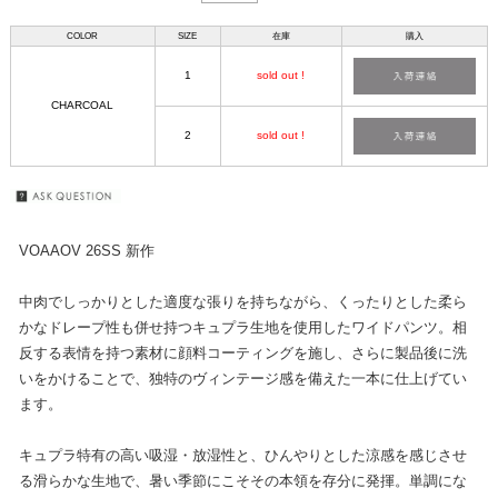
COLOR
SIZE
在庫
購入
1
sold out !
CHARCOAL
2
sold out !
VOAAOV 26SS 新作
中肉でしっかりとした適度な張りを持ちながら、くったりとした柔ら
かなドレープ性も併せ持つキュプラ生地を使用したワイドパンツ。相
反する表情を持つ素材に顔料コーティングを施し、さらに製品後に洗
いをかけることで、独特のヴィンテージ感を備えた一本に仕上げてい
ます。
キュプラ特有の高い吸湿・放湿性と、ひんやりとした涼感を感じさせ
る滑らかな生地で、暑い季節にこそその本領を存分に発揮。単調にな