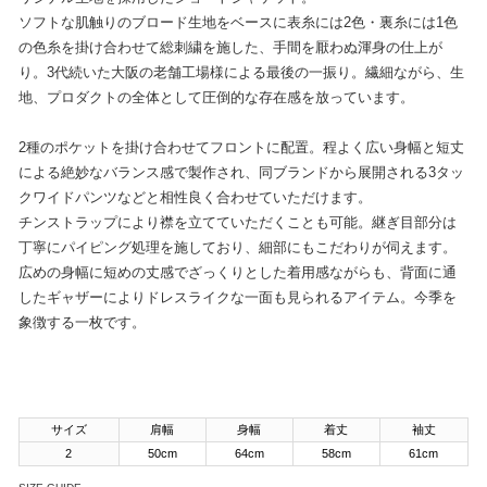
ソフトな肌触りのブロード生地をベースに表糸には2色・裏糸には1色
の色糸を掛け合わせて総刺繍を施した、手間を厭わぬ渾身の仕上が
り。3代続いた大阪の老舗工場様による最後の一振り。繊細ながら、生
地、プロダクトの全体として圧倒的な存在感を放っています。
2種のポケットを掛け合わせてフロントに配置。程よく広い身幅と短丈
による絶妙なバランス感で製作され、同ブランドから展開される3タッ
クワイドパンツなどと相性良く合わせていただけます。
チンストラップにより襟を立てていただくことも可能。継ぎ目部分は
丁寧にパイピング処理を施しており、細部にもこだわりが伺えます。
広めの身幅に短めの丈感でざっくりとした着用感ながらも、背面に通
したギャザーによりドレスライクな一面も見られるアイテム。今季を
象徴する一枚です。
サイズ
肩幅
身幅
着丈
袖丈
2
50cm
64cm
58cm
61cm