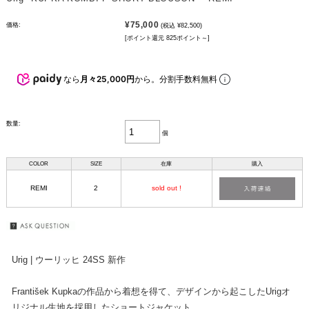
¥75,000
価格:
(税込 ¥82,500)
[ポイント還元 825ポイント～]
なら
月々25,000円
から。分割手数料無料
数量:
個
COLOR
SIZE
在庫
購入
REMI
2
sold out !
Urig | ウーリッヒ 24SS 新作
František Kupkaの作品から着想を得て、デザインから起こしたUrigオ
リジナル生地を採用したショートジャケット。