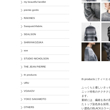
my beautiful landlet
premio gordo
RAKINES
Sasquatchfabrix.
SEALSON
SHINYAKOZUKA
soe
STUDIO NICHOLSON
THE JEAN PIERRE
th products
th products | テ
URU
ふっくらと優しいタッ
VOAAOV
ニット特有のチクチク
ます。
YOKO SAKAMOTO
素材には、繊維を糸の
たトップ染色糸を採用。ワ
OTHERS
い濃色のBLACKカラ