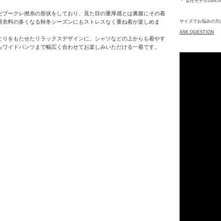
・ 女性モデル160
だブークレ撚⽷の形状をしており、見た目の重厚感とは裏腹にその着
重衣料の多くなる秋冬シーズンにもストレスなく重ね着が楽しめま
サイズでお悩みの方
ASK QUESTION
とりをもたせたリラックスデザインに。シャツなどの上からも着やす
らワイドパンツまで幅広く合わせてお楽しみいただける一着です。