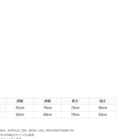
肩幅
身幅
着丈
袖丈
51cm
75cm
72cm
60cm
53cm
83cm
74cm
63cm
61%, ACRYLIC 25%, WOOL 12%, POLYURETHANE 2%
3cm/54kgでサイズ1を着用。