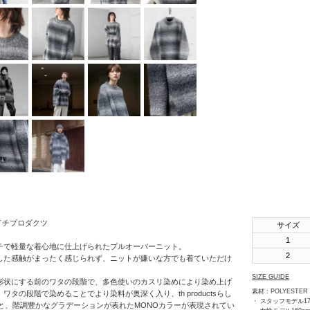
SHINYAKOZUKA
soe
STUDIO
NICHOLSON
THE JEAN
PIERRE
th products
URU
VOAAOV
YOKO
SAKAMOTO
ィーエイチプロダクツ
サイズ
OTHERS
1
チで軽量な着心地に仕上げられたプルオーバーニット。
2
した感触がまったく感じられず、ニットが嫌いな方でも着ていただけ
SIZE GUIDE
形状にする前のワタの段階で、多色使いのカスリ染めにより染め上げ
素材 : POLYESTER 
タの段階で染めることでより染料が奥深く入り、th productsらし
・ スタッフモデル17
ーと、階調豊かなグラデーションが表れたMONOカラーが表現されてい