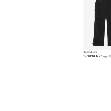
th products
"NERDRUM / Cargo Pa