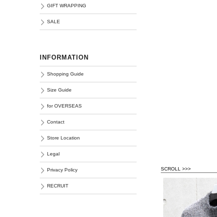
GIFT WRAPPING
SALE
INFORMATION
Shopping Guide
Size Guide
for OVERSEAS
Contact
Store Location
Legal
SCROLL >>>
Privacy Policy
RECRUIT