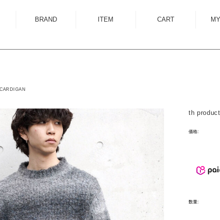
BRAND
ITEM
CART
MY
ALMOSTBLACK
OUTER
ANCELLM
SHIRT
ANEI
KNIT
| CARDIGAN
ANTHEM A
SWEAT
th produc
AUTTAA
CUTSEWN
BED J.W. FORD
BOTTOM
価格:
BOW WOW
HAT/CAP
CUINIIE
EYEWEAR
Edwina Horl
ACCESSORY
EMAM
BAG
数量:
Garden of Eden
SHOES