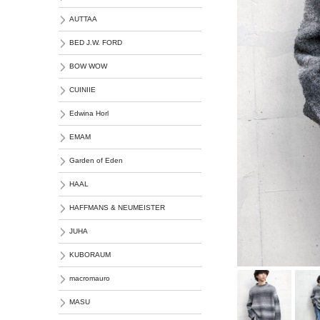
AUTTAA
BED J.W. FORD
BOW WOW
CUINIIE
Edwina Horl
EMAM
Garden of Eden
HAAL
HAFFMANS & NEUMEISTER
JUHA
KUBORAUM
macromauro
MASU