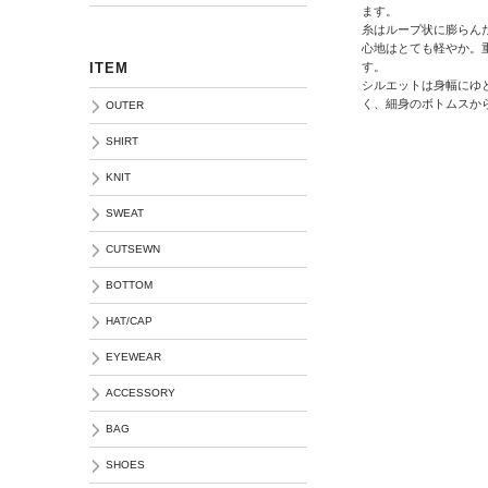
ます。
糸はループ状に膨らん
心地はとても軽やか。
す。
ITEM
シルエットは身幅にゆ
く、細身のボトムスか
OUTER
SHIRT
KNIT
SWEAT
CUTSEWN
BOTTOM
HAT/CAP
EYEWEAR
ACCESSORY
BAG
SHOES