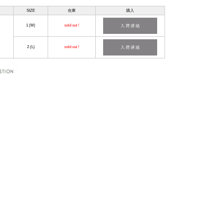
SIZE
在庫
購入
1 (M)
sold out !
2 (L)
sold out !