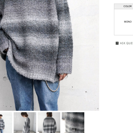
COLOR
HAAL
GIFT
WRAPPING
HAFFMANS &
MONO
NEUMEISTER
SALE
JUHA
KUBORAUM
macromauro
MASU
my beautiful
landlet
premio gordo
RAKINES
Sasquatchfabrix.
SEALSON