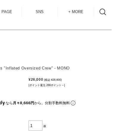
 PAGE
SNS
+ MORE
INSTAGRAM
SHOP GUIDE
BLOG
SIZE GUIDE
for
OVERSEAS
MAIL MAG
ts "Inflated Oversized Crew" - MONO
ACCESS
¥26,000
(税込 ¥28,600)
CONTACT
[ポイント還元 286ポイント～]
RECRUIT
なら
月々8,666円
から。分割手数料無料
個