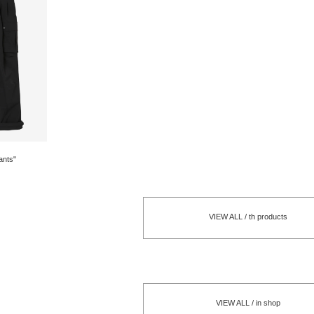
nts"
VIEW ALL / th products
VIEW ALL / in shop