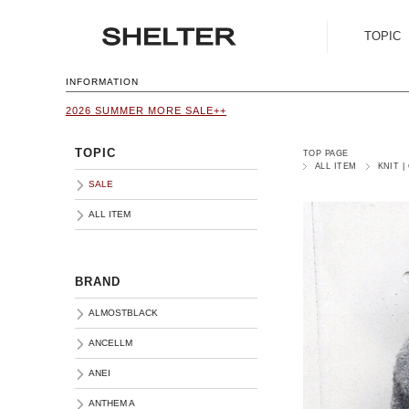
TOPIC
SALE
INFORMATION
2026 SUMMER MORE SALE++
ALL ITEM
TOPIC
TOP PAGE
ALL ITEM
KNIT 
SALE
ALL ITEM
BRAND
ALMOSTBLACK
ANCELLM
ANEI
ANTHEM A