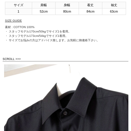
サイズ
肩幅
身幅
着丈
袖丈
1
52cm
80cm
84cm
63cm
SIZE GUIDE
素材 : COTTON 100%
・ スタッフモデル170cm/50kgでサイズ1を着用。
・ スタッフモデル173cm/54kgでサイズ1着用。
・ サイズでお悩みの方はアドバイス致します。お気軽に御連絡下さい。
SCROLL >>>