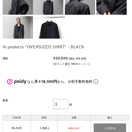
th products "OVERSIZED SHIRT" - BLACK
¥54,000
価格:
(税込 ¥59,400)
[ポイント還元 594ポイント～]
なら
月々18,000円
から。分割手数料無料
数量:
個
COLOR
SIZE
在庫
購入
BLACK
1 (M/L)
sold out !