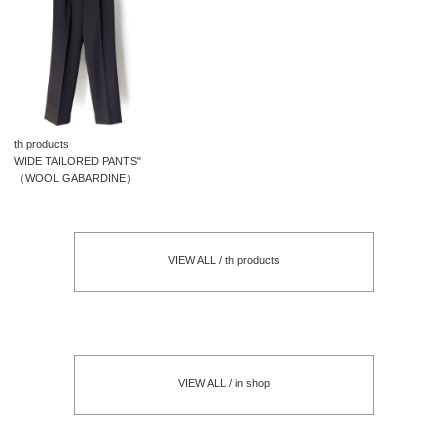
th products
WIDE TAILORED PANTS"
（WOOL GABARDINE）
VIEW ALL / th products
VIEW ALL / in shop