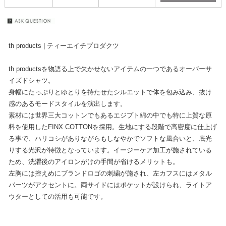
th products | ティーエイチプロダクツ
th productsを物語る上で欠かせないアイテムの一つであるオーバーサ
イズドシャツ。
身幅にたっぷりとゆとりを持たせたシルエットで体を包み込み、抜け
感のあるモードスタイルを演出します。
素材には世界三大コットンでもあるエジプト綿の中でも特に上質な原
料を使用したFINX COTTONを採用。生地にする段階で⾼密度に仕上げ
る事で、ハリコシがありながらもしなやかでソフトな⾵合いと、底光
りする光沢が特徴となっています。イージーケア加⼯が施されている
ため、洗濯後のアイロンがけの⼿間が省けるメリットも。
左胸には控えめにブランドロゴの刺繍が施され、左カフスにはメタル
パーツがアクセントに。両サイドにはポケットが設けられ、ライトア
ウターとしての活用も可能です。