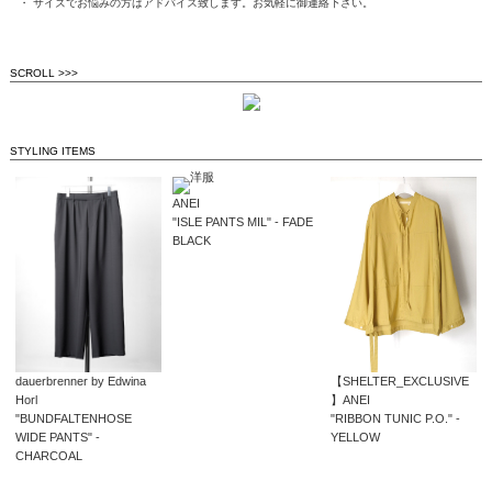
・ サイズでお悩みの方はアドバイス致します。お気軽に御連絡下さい。
SCROLL >>>
STYLING ITEMS
ANEI
"ISLE PANTS MIL" - FADE
BLACK
dauerbrenner by Edwina
【SHELTER_EXCLUSIVE
Horl
】ANEI
"BUNDFALTENHOSE
"RIBBON TUNIC P.O." -
WIDE PANTS" -
YELLOW
CHARCOAL