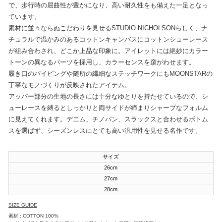
で、歩行時の屈曲性が豊かになり、高い耐久性をも備えた一足となっ
ています。
素材に並々ならぬこだわりを見せるSTUDIO NICHOLSONらしく、ナ
チュラルで温かみのあるコットンキャンバスにコットンシューレース
が組み合わされ、どこか上品な印象に。アイレットには絶妙にカラー
トーンの異なるパーツを採用し、カラーセンスを窺がわせます。
履き口のパイピングや随所の繊細なステッチワークにもMOONSTARの
丁寧なモノづくりが反映されたアイテム。
アッパー部分の生地の長さには十分なゆとりを持たせているので、シ
ューレースを縛るとしっかりと両サイドが締まりシャープなフォルム
に見えてくれます。デニム、チノパン、スラックスと合わせるボトム
スを選ばず、シーズンレスにとても高い汎用性を見せる名作です。
サイズ
26cm
27cm
28cm
SIZE GUIDE
素材 : COTTON 100%