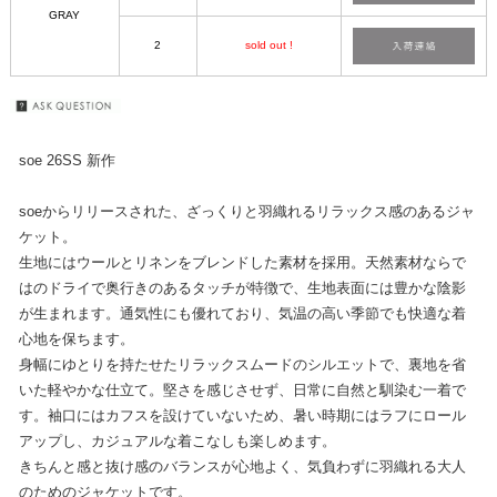
GRAY
2
sold out !
soe 26SS 新作
soeからリリースされた、ざっくりと羽織れるリラックス感のあるジャ
ケット。
生地にはウールとリネンをブレンドした素材を採用。天然素材ならで
はのドライで奥行きのあるタッチが特徴で、生地表面には豊かな陰影
が生まれます。通気性にも優れており、気温の高い季節でも快適な着
心地を保ちます。
身幅にゆとりを持たせたリラックスムードのシルエットで、裏地を省
いた軽やかな仕立て。堅さを感じさせず、日常に自然と馴染む一着で
す。袖口にはカフスを設けていないため、暑い時期にはラフにロール
アップし、カジュアルな着こなしも楽しめます。
きちんと感と抜け感のバランスが心地よく、気負わずに羽織れる大人
のためのジャケットです。