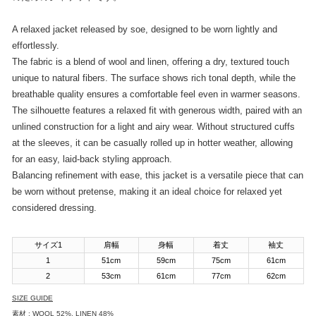
A relaxed jacket released by soe, designed to be worn lightly and
effortlessly.
The fabric is a blend of wool and linen, offering a dry, textured touch
unique to natural fibers. The surface shows rich tonal depth, while the
breathable quality ensures a comfortable feel even in warmer seasons.
The silhouette features a relaxed fit with generous width, paired with an
unlined construction for a light and airy wear. Without structured cuffs
at the sleeves, it can be casually rolled up in hotter weather, allowing
for an easy, laid-back styling approach.
Balancing refinement with ease, this jacket is a versatile piece that can
be worn without pretense, making it an ideal choice for relaxed yet
considered dressing.
サイズ1
肩幅
身幅
着丈
袖丈
1
51cm
59cm
75cm
61cm
2
53cm
61cm
77cm
62cm
SIZE GUIDE
素材 : WOOL 52%, LINEN 48%