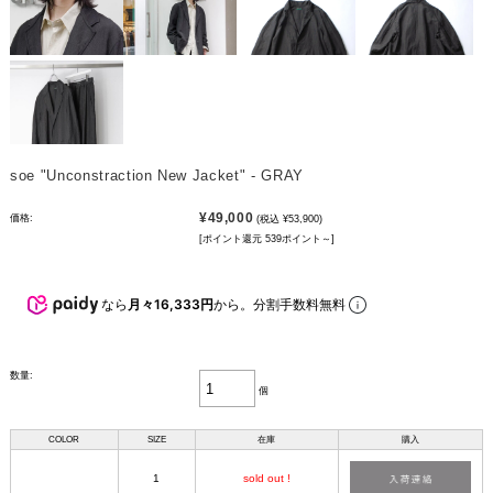
soe "Unconstraction New Jacket" - GRAY
¥49,000
価格:
(税込 ¥53,900)
[ポイント還元 539ポイント～]
なら
月々16,333円
から。分割手数料無料
数量:
個
COLOR
SIZE
在庫
購入
1
sold out !