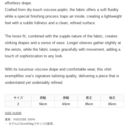
effortless drape.
Crafted from dry-touch viscose poplin, the fabric offers a soft fluidity
while a special finishing process traps air inside, creating a lightweight
feel with a subtle fullness and a clean, refined surface.
The loose fit, combined with the supple nature of the fabric, creates
striking drapes and a sense of ease. Longer sleeves gather slightly at
the wrists, while the fabric sways gracefully with movement, adding a
touch of sophistication to any look.
With its luxurious viscose drape and comfortable wear, this shirt
exemplifies soe’s signature tailoring quality, delivering a piece that is
understated yet undeniably refined.
サイズ
肩幅
身幅
着丈
袖丈
2
56cm
63cm
85cm
65cm
SIZE GUIDE
素材 : VISCOSE 100%
・ モデル174cm/53kgでサイズ2着用。