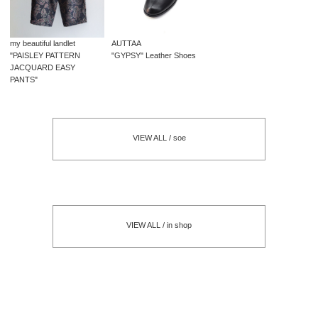
my beautiful landlet
AUTTAA
"PAISLEY PATTERN
"GYPSY" Leather Shoes
JACQUARD EASY
PANTS"
VIEW ALL / soe
VIEW ALL / in shop