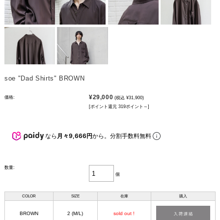
soe "Dad Shirts" BROWN
¥29,000
価格:
(税込 ¥31,900)
[ポイント還元 319ポイント～]
なら
月々9,666円
から。分割手数料無料
数量:
個
COLOR
SIZE
在庫
購入
BROWN
2 (M/L)
sold out !