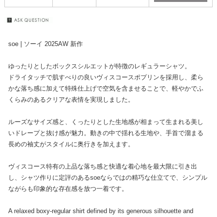
soe | ソーイ 2025AW 新作
ゆったりとしたボックスシルエットが特徴のレギュラーシャツ。
ドライタッチで肌すべりの良いヴィスコースポプリンを採用し、柔ら
かな落ち感に加えて特殊仕上げで空気を含ませることで、軽やかでふ
くらみのあるクリアな表情を実現しました。
ルーズなサイズ感と、くったりとした生地感が相まって生まれる美し
いドレープと抜け感が魅力。動きの中で揺れる生地や、手首で溜まる
長めの袖丈がスタイルに奥行きを加えます。
ヴィスコース特有の上品な落ち感と快適な着心地を最大限に引き出
し、シャツ作りに定評のあるsoeならではの精巧な仕立てで、シンプル
ながらも印象的な存在感を放つ一着です。
A relaxed boxy-regular shirt defined by its generous silhouette and