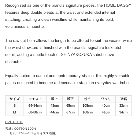
Recognized as one of the brand’s signature pieces, the HOME BAGGY
features deep double pleats at the waist and extended internal
stitching, creating a clean waistline while maintaining its bold,
voluminous silhouette.
The raw-cut hem allows the length to be altered to suit the wearer, while
the waist drawcord is finished with the brand’s signature lockstitch
detail, adding a subtle touch of SHINYAKOZUKA’s distinctive
character.
Equally suited to casual and contemporary styling, this highly versatile
pair is designed to become a dependable staple in everyday wardrobes.
サイズ
ウエスト
股上
股下
総丈
ワタリ
裾幅
S
64-84cm
43cm
65cm
105cm
40cm
33cm
M
68-88cm
44cm
67cm
108cm
41cm
34cm
SIZE GUIDE
素材 : COTTON 100%
・ モデル174cm/53kg サイズS 着用。