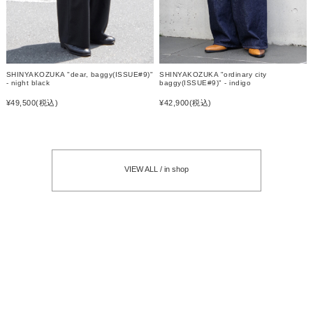
SHINYAKOZUKA "dear, baggy(ISSUE#9)"
SHINYAKOZUKA "ordinary city
- night black
baggy(ISSUE#9)" - indigo
¥49,500
(税込)
¥42,900
(税込)
VIEW ALL / in shop