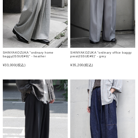
SHINYAKOZUKA "ordinary home
SHINYAKOZUKA "ordinary office baggy
baggy(ISSUE#9)" - heather
prest(ISSUE#9)" - grey
¥33,000
(税込)
¥35,200
(税込)