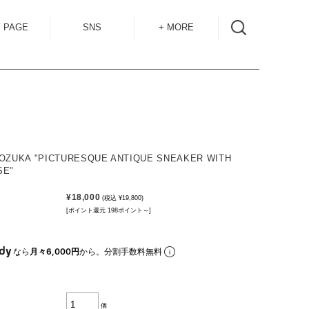
 PAGE
SNS
+ MORE
INSTAGRAM
SHOP GUIDE
BLOG
SIZE GUIDE
for
OVERSEAS
MAIL MAG
OZUKA "PICTURESQUE ANTIQUE SNEAKER WITH
ACCESS
SE"
CONTACT
¥18,000
(税込 ¥19,800)
[ポイント還元 198ポイント～]
RECRUIT
なら
月々6,000円
から。分割手数料無料
個