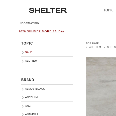
TOPIC
SALE
INFORMATION
2026 SUMMER MORE SALE++
ALL ITEM
TOPIC
TOP PAGE
ALL ITEM
SHOES
SALE
ALL ITEM
BRAND
ALMOSTBLACK
ANCELLM
ANEI
ANTHEM A