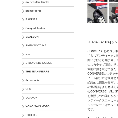
my beautiful landlet
premio gordo
RAKINES
Sasquatchfabrix.
SEALSON
SHINYAKOZUKA | 
SHINYAKOZUKA
CONVERSEとのコ
soe
「もしアンティークの
問いかけから始まり、
STUDIO NICHOLSON
のスカラップ刺繍。そ
遍的に描き続けてきた
THE JEAN PIERRE
CONVERSEのステ
ヒール部分には額縁と
th products
幻想的な情景を描写。ロ
の世界観をより色濃く
URU
のCONVERSE「ALL
を参照しつつ柔らかな
VOAAOV
ンティークスニーカー
シューレースはホワイ
YOKO SAKAMOTO
です。
OTHERS