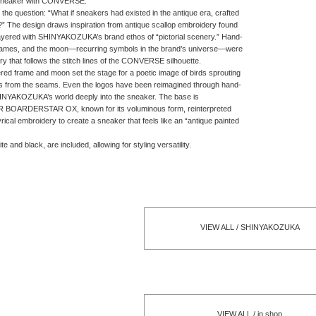
n sneaker with CONVERSE.
the question: “What if sneakers had existed in the antique era, crafted
?” The design draws inspiration from antique scallop embroidery found
 layered with SHINYAKOZUKA’s brand ethos of “pictorial scenery.” Hand-
 frames, and the moon—recurring symbols in the brand’s universe—were
ry that follows the stitch lines of the CONVERSE silhouette.
ered frame and moon set the stage for a poetic image of birds sprouting
s from the seams. Even the logos have been reimagined through hand-
NYAKOZUKA’s world deeply into the sneaker. The base is
BOARDERSTAR OX, known for its voluminous form, reinterpreted
yrical embroidery to create a sneaker that feels like an “antique painted
te and black, are included, allowing for styling versatility.
VIEW ALL / SHINYAKOZUKA
VIEW ALL / in shop