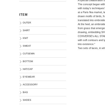
A special collaboratio
The concept began with 
with today’s techniques
at a Paris flea market,
ITEM
drawn motifs of birds,
translated into embroide
OUTER
At the heel, an embroid
from grass that emerge
SHIRT
drawing, embedding SHI
CONVERSE’s ALL STAR 
KNIT
with soft contours and l
into existence.”
SWEAT
Two sets of laces, in whi
CUTSEWN
BOTTOM
HAT/CAP
EYEWEAR
ACCESSORY
BAG
SHOES