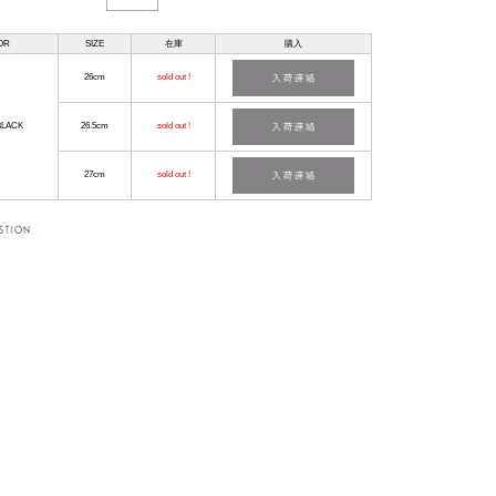
OR
SIZE
在庫
購入
26cm
sold out !
LACK
26.5cm
sold out !
27cm
sold out !