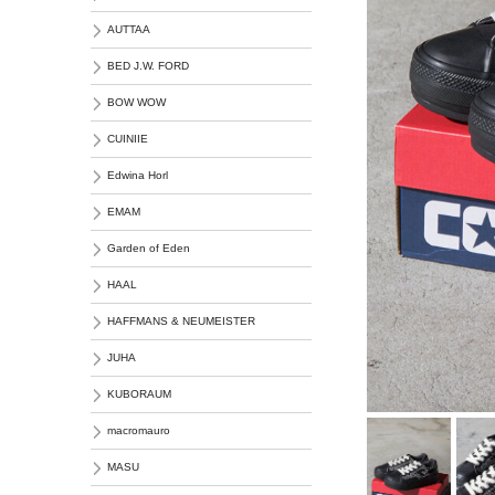
AUTTAA
BED J.W. FORD
BOW WOW
CUINIIE
Edwina Horl
EMAM
Garden of Eden
HAAL
HAFFMANS & NEUMEISTER
JUHA
KUBORAUM
macromauro
MASU