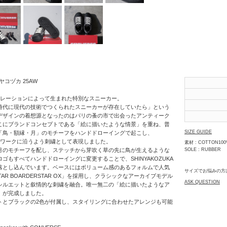
SHINYAKOZUKA
soe
STUDIO
NICHOLSON
THE JEAN
PIERRE
シンヤコヅカ 25AW
th products
ラボレーションによって生まれた特別なスニーカー。
時代に現代の技術でつくられたスニーカーが存在していたら」という
URU
デザインの着想源となったのはパリの蚤の市で出会ったアンティーク
こにブランドコンセプトである「絵に描いたような情景」を重ね、普
VOAAOV
SIZE GUIDE
「鳥・額縁・月」のモチーフをハンドドローイングで起こし、
ッチワークに沿うよう刺繍として表現しました。
素材 : COTTON100
YOKO
月のモチーフを配し、ステッチから芽吹く草の先に鳥が生えるような
SOLE : RUBBER
SAKAMOTO
ゴもすべてハンドドローイングに変更することで、SHINYAKOZUKA
落とし込んでいます。ベースにはボリューム感のあるフォルムで人気
サイズでお悩みの方
OTHERS
 STAR BOARDERSTAR OX」を採用し、クラシックなアーカイブモデル
ASK QUESTION
シルエットと叙情的な刺繍を融合。唯一無二の「絵に描いたようなア
」が完成しました。
トとブラックの2色が付属し、スタイリングに合わせたアレンジも可能