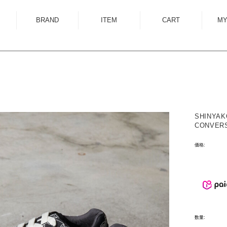
BRAND
ITEM
CART
MY
ALMOSTBLACK
OUTER
ANCELLM
SHIRT
ANEI
KNIT
ANTHEM A
SWEAT
SHINYAK
AUTTAA
CUTSEWN
CONVER
BED J.W. FORD
BOTTOM
価格:
BOW WOW
HAT/CAP
CUINIIE
EYEWEAR
Edwina Horl
ACCESSORY
EMAM
BAG
数量:
Garden of Eden
SHOES