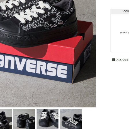
HAAL
GIFT
COL
WRAPPING
HAFFMANS &
NEUMEISTER
SALE
DAWN B
JUHA
KUBORAUM
macromauro
MASU
my beautiful
landlet
premio gordo
RAKINES
Sasquatchfabrix.
SEALSON