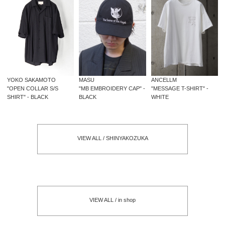
MASU
ANCELLM
YOKO SAKAMOTO
"MB EMBROIDERY CAP" -
"MESSAGE T-SHIRT" -
"OPEN COLLAR S/S
BLACK
WHITE
SHIRT" - BLACK
VIEW ALL / SHINYAKOZUKA
VIEW ALL / in shop