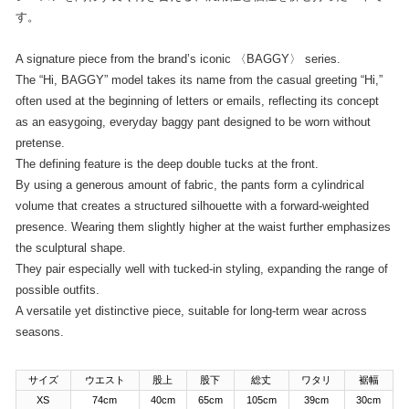
す。
A signature piece from the brand’s iconic 〈BAGGY〉 series.
The “Hi, BAGGY” model takes its name from the casual greeting “Hi,”
often used at the beginning of letters or emails, reflecting its concept
as an easygoing, everyday baggy pant designed to be worn without
pretense.
The defining feature is the deep double tucks at the front.
By using a generous amount of fabric, the pants form a cylindrical
volume that creates a structured silhouette with a forward-weighted
presence. Wearing them slightly higher at the waist further emphasizes
the sculptural shape.
They pair especially well with tucked-in styling, expanding the range of
possible outfits.
A versatile yet distinctive piece, suitable for long-term wear across
seasons.
サイズ
ウエスト
股上
股下
総丈
ワタリ
裾幅
XS
74cm
40cm
65cm
105cm
39cm
30cm