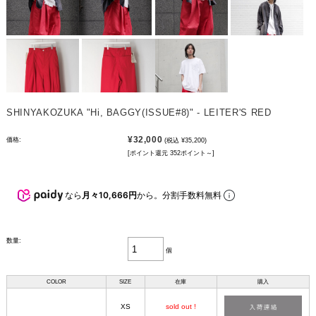
SHINYAKOZUKA "Hi, BAGGY(ISSUE#8)" - LEITER'S RED
¥32,000
価格:
(税込 ¥35,200)
[ポイント還元 352ポイント～]
なら
月々10,666円
から。分割手数料無料
数量:
個
COLOR
SIZE
在庫
購入
XS
sold out !