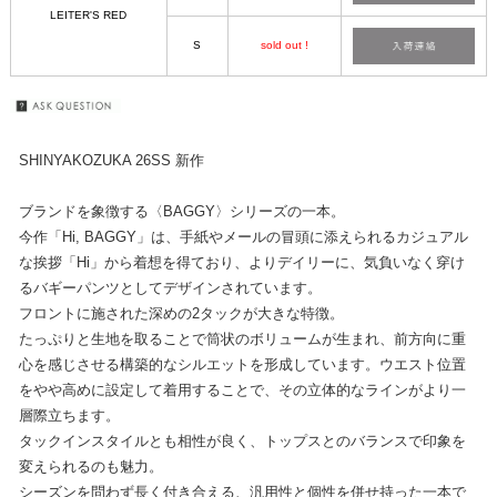
LEITER'S RED
S
sold out !
SHINYAKOZUKA 26SS 新作
ブランドを象徴する〈BAGGY〉シリーズの一本。
今作「Hi, BAGGY」は、手紙やメールの冒頭に添えられるカジュアル
な挨拶「Hi」から着想を得ており、よりデイリーに、気負いなく穿け
るバギーパンツとしてデザインされています。
フロントに施された深めの2タックが大きな特徴。
たっぷりと生地を取ることで筒状のボリュームが生まれ、前方向に重
心を感じさせる構築的なシルエットを形成しています。ウエスト位置
をやや高めに設定して着用することで、その立体的なラインがより一
層際立ちます。
タックインスタイルとも相性が良く、トップスとのバランスで印象を
変えられるのも魅力。
シーズンを問わず長く付き合える、汎用性と個性を併せ持った一本で