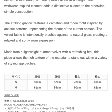
below the top button, with the buttonhole set at an angle. This
workwear-inspired element adds a distinctive nuance to the otherwise
simple construction.
The striking graphic features a carnation and moon motif inspired by
antique patterns, representing the theme of the current season. The
velvet fabric is intentionally brushed against its natural grain, creating a
relaxed and softly worn expression.
Made from a lightweight summer velvet with a refreshing feel, this
piece allows the rich texture of the material to stand out within a variety
of styling approaches.
サイズ
肩幅
身幅
着丈
袖丈
S
59cm
57cm
78cm
61cm
M
61cm
59cm
80cm
62cm
SIZE GUIDE
素材 : POLYESTER 100%
MOON FLOWER CRUSHED VELVET
・ モデル174cm/53kg（ボトムス-Beige / Gray）サイズM着用