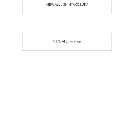
VIEW ALL / SHINYAKOZUKA
VIEW ALL / in shop