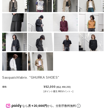
Sasquatchfabrix. "GHURKA SHOES"
¥62,000
価格:
(税込 ¥68,200)
[ポイント還元 682ポイント～]
なら
月々20,666円
から。分割手数料無料