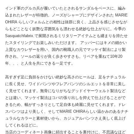
インド軍のグルカ兵が履いていたとされるサンダルをベースに、編み
込まれたレザーが特徴的。ノーズがシャープにデザインされた MARIE
OHIRA らしいフォルムとの相性は抜群に良く、上品さを感じさせなが
らもどことなく妖艶な雰囲気をも漂わせる絶妙な仕上がりに。今季の
Sasquatchfabrix.で展開されるミリタリーアイテムとも纏まりを持たせ
たスタイリングでお楽しみいただけます。 アッパーにはキメの細かい
上質なカウレザーを用い、国内の靴職人の元でマッケイ製法により製
作され、ソールの返りが良く歩きやすさも。リペアを重ねて10年20
年、、、と人生を共にできる一足です。
高すぎず足に負担をかけない絶妙な高さのヒールは、足をナチュラル
に長く見せ、ワイドパンツやフレアパンツのシルエットを非常に美し
く見せてくれます。無骨になりがちなグッドイヤーウェルト製法など
とは違い、マッケイ製法はコバの張り出しを抑えて仕上げることがで
きるため、幅がすっきりとして足自体も綺麗に見せてくれます。ドレ
スパンツはより美しく、そしてMARIE OHIRAらしい温かみのあるナチ
ュラルなカラーと素材使いから、カジュアルパンツさえ美しく底上げ
してくれるほどに。
当店のコーディネート画像に頻出することを裏付けに、不思議なほど