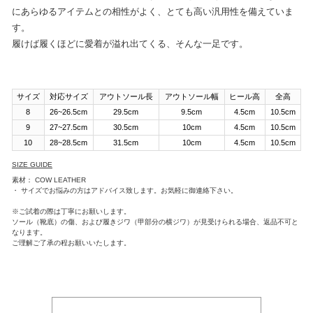
にあらゆるアイテムとの相性がよく、とても高い汎用性を備えていま
す。
履けば履くほどに愛着が溢れ出てくる、そんな一足です。
サイズ
対応サイズ
アウトソール長
アウトソール幅
ヒール高
全高
8
26~26.5cm
29.5cm
9.5cm
4.5cm
10.5cm
9
27~27.5cm
30.5cm
10cm
4.5cm
10.5cm
10
28~28.5cm
31.5cm
10cm
4.5cm
10.5cm
SIZE GUIDE
素材： COW LEATHER
・ サイズでお悩みの方はアドバイス致します。お気軽に御連絡下さい。
※ご試着の際は丁寧にお願いします。
ソール（靴底）の傷、および履きジワ（甲部分の横ジワ）が見受けられる場合、返品不可と
なります。
ご理解ご了承の程お願いいたします。