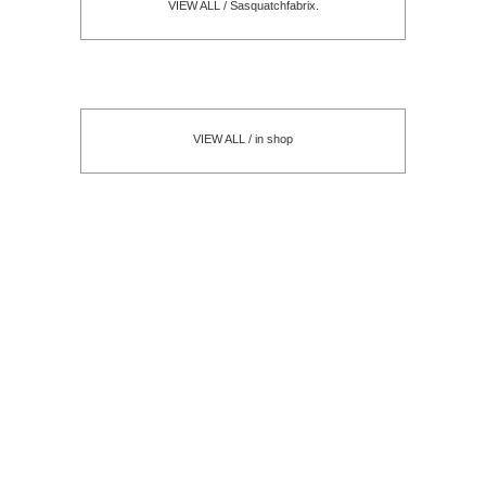
VIEW ALL / Sasquatchfabrix.
VIEW ALL / in shop