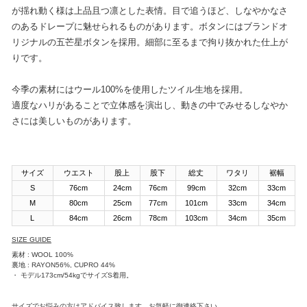
が揺れ動く様は上品且つ凛とした表情。目で追うほど、しなやかなさ
のあるドレープに魅せられるものがあります。ボタンにはブランドオ
リジナルの五芒星ボタンを採用。細部に至るまで拘り抜かれた仕上が
りです。
今季の素材にはウール100%を使用したツイル生地を採用。
適度なハリがあることで立体感を演出し、動きの中でみせるしなやか
さには美しいものがあります。
サイズ
ウエスト
股上
股下
総丈
ワタリ
裾幅
S
76cm
24cm
76cm
99cm
32cm
33cm
M
80cm
25cm
77cm
101cm
33cm
34cm
L
84cm
26cm
78cm
103cm
34cm
35cm
SIZE GUIDE
素材 : WOOL 100%
裏地 : RAYON56%, CUPRO 44%
・ モデル173cm/54kgでサイズS着用。
サイズでお悩みの方はアドバイス致します。お気軽に御連絡下さい。