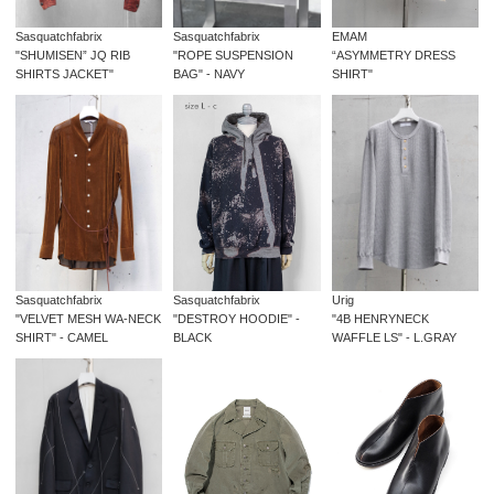
Sasquatchfabrix
Sasquatchfabrix
EMAM
"SHUMISEN” JQ RIB
"ROPE SUSPENSION
“ASYMMETRY DRESS
SHIRTS JACKET"
BAG" - NAVY
SHIRT"
Sasquatchfabrix
Urig
Sasquatchfabrix
"VELVET MESH WA-NECK
"4B HENRYNECK
"DESTROY HOODIE" -
SHIRT" - CAMEL
WAFFLE LS" - L.GRAY
BLACK