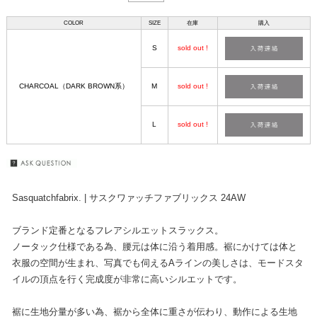
COLOR
SIZE
在庫
購入
S
sold out !
CHARCOAL（DARK BROWN系）
M
sold out !
L
sold out !
Sasquatchfabrix. | サスクワァッチファブリックス 24AW
ブランド定番となるフレアシルエットスラックス。
ノータック仕様である為、腰元は体に沿う着用感。裾にかけては体と
衣服の空間が生まれ、写真でも伺えるAラインの美しさは、モードスタ
イルの頂点を行く完成度が非常に高いシルエットです。
裾に生地分量が多い為、裾から全体に重さが伝わり、動作による生地