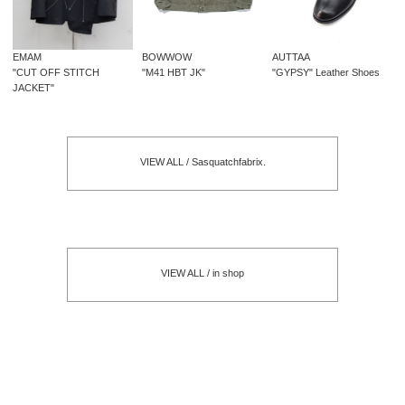
EMAM
BOWWOW
AUTTAA
"CUT OFF STITCH
"M41 HBT JK"
"GYPSY" Leather Shoes
JACKET"
VIEW ALL / Sasquatchfabrix.
VIEW ALL / in shop