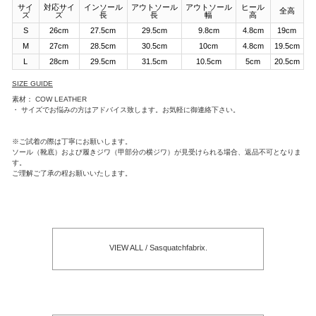
サイ
対応サイ
インソール
アウトソール
アウトソール
ヒール
全高
ズ
ズ
長
長
幅
高
S
26cm
27.5cm
29.5cm
9.8cm
4.8cm
19cm
M
27cm
28.5cm
30.5cm
10cm
4.8cm
19.5cm
L
28cm
29.5cm
31.5cm
10.5cm
5cm
20.5cm
SIZE GUIDE
素材： COW LEATHER
・ サイズでお悩みの方はアドバイス致します。お気軽に御連絡下さい。
※ご試着の際は丁寧にお願いします。
ソール（靴底）および履きジワ（甲部分の横ジワ）が見受けられる場合、返品不可となりま
す。
ご理解ご了承の程お願いいたします。
VIEW ALL / Sasquatchfabrix.