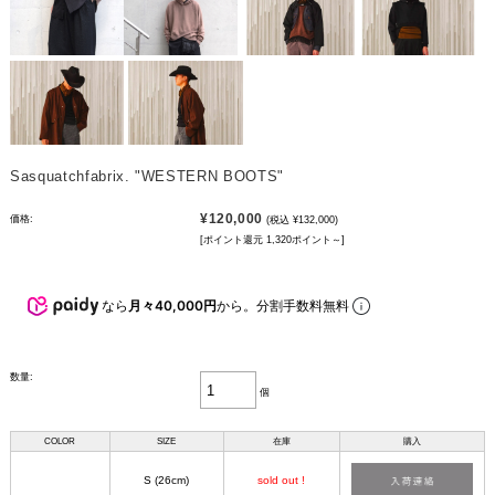
Sasquatchfabrix. "WESTERN BOOTS"
¥120,000
価格:
(税込 ¥132,000)
[ポイント還元 1,320ポイント～]
なら
月々40,000円
から。分割手数料無料
数量:
個
COLOR
SIZE
在庫
購入
S (26cm)
sold out !