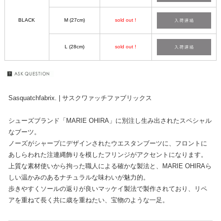
BLACK
M (27cm)
sold out !
L (28cm)
sold out !
Sasquatchfabrix. | サスクワァッチファブリックス
シューズブランド「MARIE OHIRA」に別注し生み出されたスペシャル
なブーツ。
ノーズがシャープにデザインされたウエスタンブーツに、フロントに
あしらわれた注連縄飾りを模したフリンジがアクセントになります。
上質な素材使いから拘った職人による確かな製法と、MARIE OHIRAら
しい温かみのあるナチュラルな味わいが魅力的。
歩きやすくソールの返りが良いマッケイ製法で製作されており、リペ
アを重ねて長く共に歳を重ねたい、宝物のような一足。