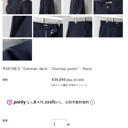
RAKINES "German dack - Overlap pants" - Navy
¥34,000
価格:
(税込 ¥37,400)
[ポイント還元 374ポイント～]
なら
月々11,333円
から。分割手数料無料
数量:
個