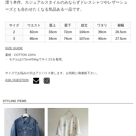
漂う本作。カジュアルスタイルのみならずドレスシャツやレザーシュ
ーズとも合わせたくなる気品ある一品です。
サイズ
ウエスト
股上
股下
総丈
ワタリ
裾幅
2
82cm
33cm
72cm
104cm
39cm
26.5cm
3
86cm
34cm
74cm
107cm
40cm
27.5cm
SIZE GUIDE
素材 : COTTON 100%
・ モデルは173cm/54kgでサイズ2を着用。
サイズでお悩みの方はアドバイス致します。お気軽に御連絡下さい。
ASK QUESTION
STYLING ITEMS