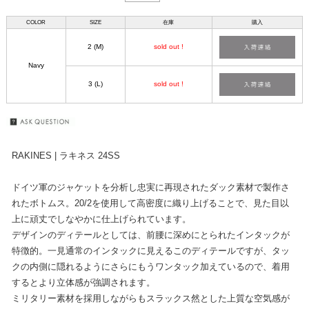
COLOR
SIZE
在庫
購入
2 (M)
sold out !
Navy
3 (L)
sold out !
RAKINES | ラキネス 24SS
ドイツ軍のジャケットを分析し忠実に再現されたダック素材で製作さ
れたボトムス。20/2を使用して高密度に織り上げることで、見た目以
上に頑丈でしなやかに仕上げられています。
デザインのディテールとしては、前腰に深めにとられたインタックが
特徴的。一見通常のインタックに見えるこのディテールですが、タッ
クの内側に隠れるようにさらにもうワンタック加えているので、着用
するとより立体感が強調されます。
ミリタリー素材を採用しながらもスラックス然とした上質な空気感が