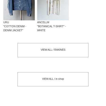
URU
ANCELLM
"COTTON DENIM -
"BOTANICAL T-SHIRT" -
DENIM JACKET"
WHITE
VIEW ALL / RAKINES
VIEW ALL / in shop