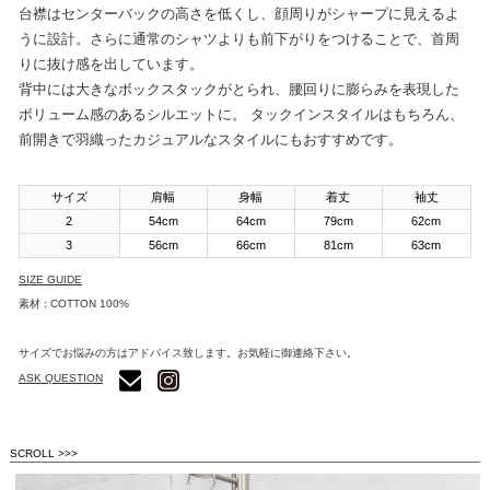
台襟はセンターバックの高さを低くし、顔周りがシャープに見えるよ
うに設計。さらに通常のシャツよりも前下がりをつけることで、首周
りに抜け感を出しています。
背中には大きなボックスタックがとられ、腰回りに膨らみを表現した
ボリューム感のあるシルエットに。 タックインスタイルはもちろん、
前開きで羽織ったカジュアルなスタイルにもおすすめです。
サイズ
肩幅
身幅
着丈
袖丈
2
54cm
64cm
79cm
62cm
3
56cm
66cm
81cm
63cm
SIZE GUIDE
素材 : COTTON 100%
サイズでお悩みの方はアドバイス致します。お気軽に御連絡下さい。
ASK QUESTION
SCROLL >>>