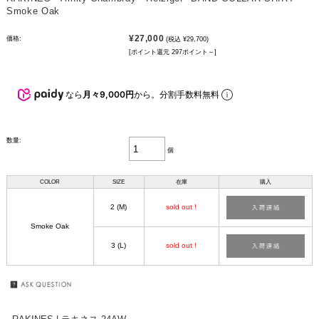
Smoke Oak
¥27,000
価格:
(税込 ¥29,700)
[ポイント還元 297ポイント～]
なら
月々9,000円
から。分割手数料無料
数量:
個
COLOR
SIZE
在庫
購入
2 (M)
sold out !
Smoke Oak
3 (L)
sold out !