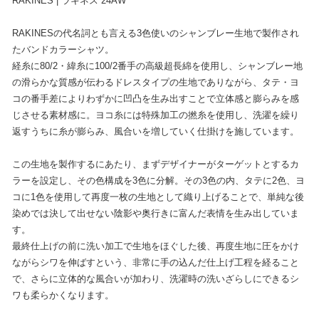
RAKINES | ラキネス 24AW
RAKINESの代名詞とも言える3色使いのシャンブレー生地で製作され
たバンドカラーシャツ。
経糸に80/2・緯糸に100/2番手の高級超長綿を使用し、シャンブレー地
の滑らかな質感が伝わるドレスタイプの生地でありながら、タテ・ヨ
コの番手差によりわずかに凹凸を生み出すことで立体感と膨らみを感
じさせる素材感に。ヨコ糸には特殊加工の撚糸を使用し、洗濯を繰り
返すうちに糸が膨らみ、風合いを増していく仕掛けを施しています。
この生地を製作するにあたり、まずデザイナーがターゲットとするカ
ラーを設定し、その色構成を3色に分解。その3色の内、タテに2色、ヨ
コに1色を使用して再度一枚の生地として織り上げることで、単純な後
染めでは決して出せない陰影や奥行きに富んだ表情を生み出していま
す。
最終仕上げの前に洗い加工で生地をほぐした後、再度生地に圧をかけ
ながらシワを伸ばすという、非常に手の込んだ仕上げ工程を経ること
で、さらに立体的な風合いが加わり、洗濯時の洗いざらしにできるシ
ワも柔らかくなります。