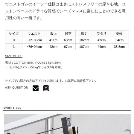
ウエストゴムのイージー仕様はまさにストレスフリーの穿き心地。コ
ットンベースのドライな質感でシーズンレスに楽しむことのできる汎
用性の高い一着です。
サイズ
ウエスト
股上
股下
総丈
ワタリ
裾幅
0
~72~90cm
41cm
63cm
102cm
43cm
34cm
1
~76~94cm
42cm
67cm
107cm
44cm
35.5cm
SIZE GUIDE
素材 : COTTON 80%, POLYESTER 20%
・ モデルは173cm/54kgでサイズ0を着用。
サイズでお悩みの方はアドバイス致します。お気軽に御連絡下さい。
ASK QUESTION
SCROLL >>>