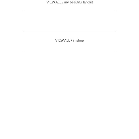
VIEW ALL / my beautiful landlet
VIEW ALL / in shop