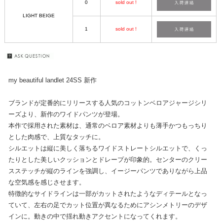
0
sold out !
LIGHT BEIGE
1
sold out !
my beautiful landlet 24SS 新作
ブランドが定番的にリリースする人気のコットンベロアジャージシリ
ーズより、新作のワイドパンツが登場。
本作で採用された素材は、通常のベロア素材よりも薄手かつもっちり
とした肉感で、上質なタッチに。
シルエットは縦に美しく落ちるワイドストレートシルエットで、くっ
たりとした美しいクッションとドレープが印象的。センターのクリー
スステッチが縦のラインを強調し、イージーパンツでありながら上品
な空気感を感じさせます。
特徴的なサイドラインは一部がカットされたようなディテールとなっ
ていて、左右の足でカット位置が異なるためにアシンメトリーのデザ
インに。動きの中で揺れ動きアクセントになってくれます。