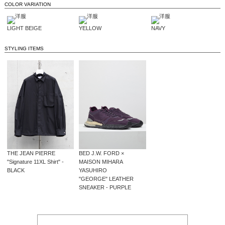
COLOR VARIATION
LIGHT BEIGE
YELLOW
NAVY
STYLING ITEMS
THE JEAN PIERRE
BED J.W. FORD ×
"Signature 11XL Shirt" -
MAISON MIHARA
BLACK
YASUHIRO
"GEORGE" LEATHER
SNEAKER - PURPLE