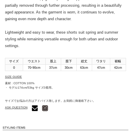
partially removed through further processing, resulting in a beautifully
aged appearance. As the garment is worn, it continues to evolve,
gaining even more depth and character.
Lightweight and easy to wear, these shorts suit spring and summer
styling while remaining versatile enough for both urban and outdoor
settings.
サイズ
ウエスト
股上
股下
総丈
ワタリ
裾幅
0
70-90cm
37cm
30cm
63cm
47cm
42cm
SIZE GUIDE
素材 : COTTON 100%
・ モデル174cm/53kg サイズ0着用。
サイズでお悩みの方はアドバイス致します。お気軽に御連絡下さい。
ASK QUESTION
STYLING ITEMS