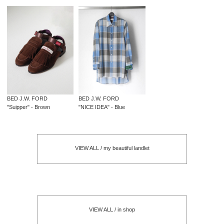
BED J.W. FORD
BED J.W. FORD
"Suipper" - Brown
"NICE IDEA" - Blue
VIEW ALL / my beautiful landlet
VIEW ALL / in shop