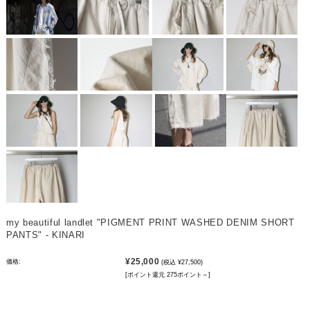
my beautiful landlet "PIGMENT PRINT WASHED DENIM SHORT
PANTS" - KINARI
¥25,000
価格:
(税込 ¥27,500)
[ポイント還元 275ポイント～]