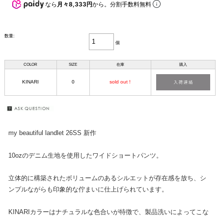
なら
月々8,333円
から。分割手数料無料
数量:
個
COLOR
SIZE
在庫
購入
KINARI
0
sold out !
my beautiful landlet 26SS 新作
10ozのデニム生地を使用したワイドショートパンツ。
立体的に構築されたボリュームのあるシルエットが存在感を放ち、シ
ンプルながらも印象的な佇まいに仕上げられています。
KINARIカラーはナチュラルな色合いが特徴で、製品洗いによってこな