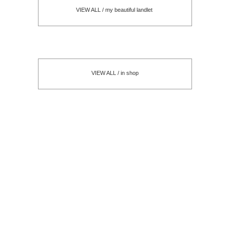
VIEW ALL / my beautiful landlet
VIEW ALL / in shop