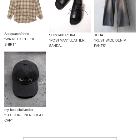
Sasquatchfabrix
SHINYAKOZUKA
JUHA
"WA-NECK CHECK
"POSTMAN" LEATHER
"RUST WIDE DENIM
SHIRT"
SANDAL
PANTS"
my beautiful landlet
"COTTON LINEN LOGO
CAP"