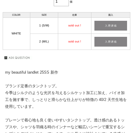
個
COLOR
SIZE
在庫
購入
1 (S/M)
sold out !
WHITE
2 (M/L)
sold out !
my beautiful landlet 25SS 新作
ブランド定番のタンクトップ。
今季はシルクのような光沢を与えるシルケット加工に加え、バイオ加
工を施す事で、しっとりと滑らかな仕上がりが特徴の 40/2 天竺生地を
使用しています。
プレーンで着心地も良く使いやすいタンクトップ。透け感のあるトッ
プスや、シャツを羽織る時のインナーなど幅広いシーンで重宝するシ