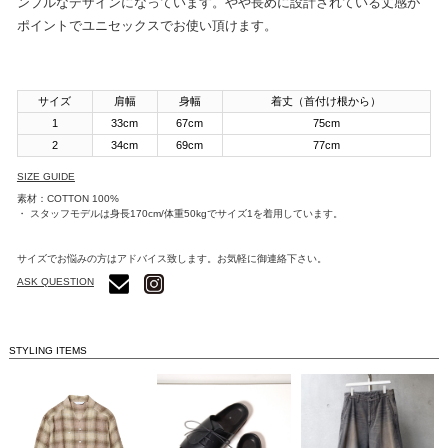
ンプルなデザインになっています。やや長めに設計されている丈感が
ポイントでユニセックスでお使い頂けます。
サイズ
肩幅
身幅
着丈（首付け根から）
1
33cm
67cm
75cm
2
34cm
69cm
77cm
SIZE GUIDE
素材：COTTON 100%
・ スタッフモデルは身長170cm/体重50kgでサイズ1を着用しています。
サイズでお悩みの方はアドバイス致します。お気軽に御連絡下さい。
ASK QUESTION
STYLING ITEMS