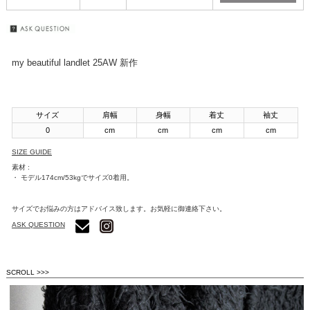
my beautiful landlet 25AW 新作
サイズ
肩幅
身幅
着丈
袖丈
0
cm
cm
cm
cm
SIZE GUIDE
素材 :
・ モデル174cm/53kgでサイズ0着用。
サイズでお悩みの方はアドバイス致します。お気軽に御連絡下さい。
ASK QUESTION
SCROLL >>>