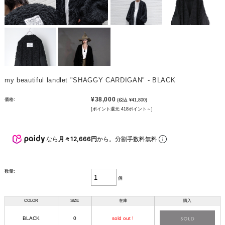
my beautiful landlet "SHAGGY CARDIGAN" - BLACK
¥38,000
価格:
(税込 ¥41,800)
[ポイント還元 418ポイント～]
なら
月々12,666円
から。分割手数料無料
数量:
個
COLOR
SIZE
在庫
購入
BLACK
0
sold out !