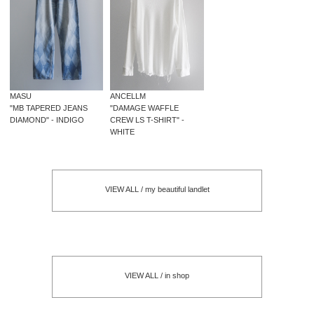
MASU
ANCELLM
"MB TAPERED JEANS
"DAMAGE WAFFLE
DIAMOND" - INDIGO
CREW LS T-SHIRT" -
WHITE
VIEW ALL / my beautiful landlet
VIEW ALL / in shop