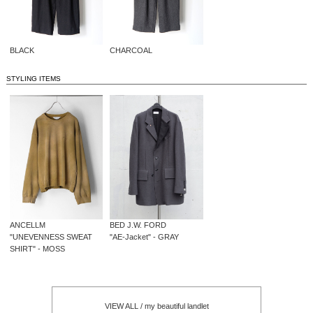
BLACK
CHARCOAL
STYLING ITEMS
ANCELLM
BED J.W. FORD
"UNEVENNESS SWEAT
"AE-Jacket" - GRAY
SHIRT" - MOSS
VIEW ALL / my beautiful landlet