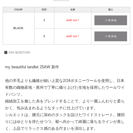
COLOR
SIZE
在庫
購入
1
sold out !
BLACK
2
sold out !
my beautiful landlet 25AW 新作
他の羊毛よりも繊維が細い上質な2/24ボタニーウールを使用し、日本
有数の織物産地・尾州で丁寧に織り上げた生地を採用したウールワイ
ドパンツ。
縮絨加工を施した糸をブレンドすることで、より一層ふんわりと柔ら
かく、包み込まれるようなタッチに仕上げています。
シルエットは、腰元に深めのタックを設けたワイドストレート。腰回
りにはゆとりを持たせつつ、裾へ向かって綺麗に落ちるラインが美し
く、上品でリラックス感のある佇まいを演出します。