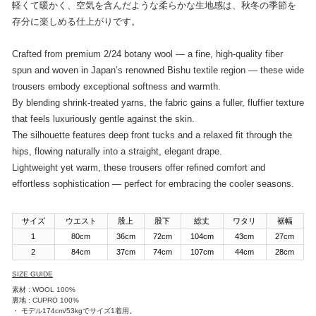
軽くて暖かく、空気を含んだような柔らかな生地感は、秋冬の季節を
存分に楽しめる仕上がりです。
Crafted from premium 2/24 botany wool — a fine, high-quality fiber
spun and woven in Japan’s renowned Bishu textile region — these wide
trousers embody exceptional softness and warmth.
By blending shrink-treated yarns, the fabric gains a fuller, fluffier texture
that feels luxuriously gentle against the skin.
The silhouette features deep front tucks and a relaxed fit through the
hips, flowing naturally into a straight, elegant drape.
Lightweight yet warm, these trousers offer refined comfort and
effortless sophistication — perfect for embracing the cooler seasons.
サイズ
ウエスト
股上
股下
総丈
ワタリ
裾幅
1
80cm
36cm
72cm
104cm
43cm
27cm
2
84cm
37cm
74cm
107cm
44cm
28cm
SIZE GUIDE
素材 : WOOL 100%
裏地 : CUPRO 100%
・ モデル174cm/53kgでサイズ1着用。