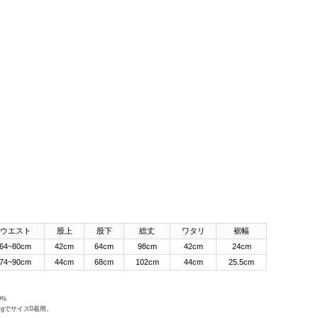
ウエスト
股上
股下
総丈
ワタリ
裾幅
64~80cm
42cm
64cm
98cm
42cm
24cm
74~90cm
44cm
68cm
102cm
44cm
25.5cm
0%
4kgでサイズ0着用。