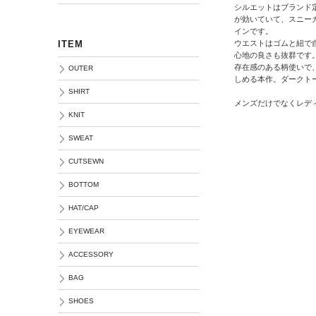
シルエットはブランド
が効いていて、スニー
インです。
ウエストはゴムと紐で
ITEM
心地の良さも抜群です
存在感のある柄使いで
OUTER
しめる本作。ダークト
SHIRT
メンズだけでなくレデ
KNIT
SWEAT
CUTSEWN
BOTTOM
HAT/CAP
EYEWEAR
ACCESSORY
BAG
SHOES