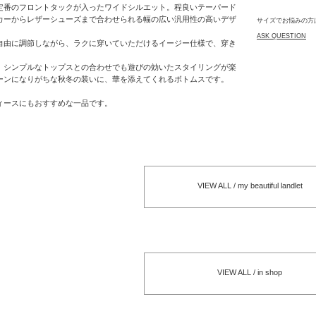
定番のフロントタックが入ったワイドシルエット。程良いテーパード
カーからレザーシューズまで合わせられる幅の広い汎用性の高いデザ
サイズでお悩みの方
ASK QUESTION
自由に調節しながら、ラクに穿いていただけるイージー仕様で、穿き
。
、シンプルなトップスとの合わせでも遊びの効いたスタイリングが楽
ーンになりがちな秋冬の装いに、華を添えてくれるボトムスです。
ィースにもおすすめな一品です。
VIEW ALL / my beautiful landlet
VIEW ALL / in shop