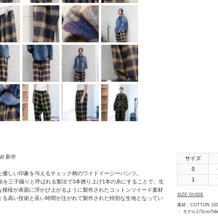
SHINYAKOZUKA
soe
STUDIO
NICHOLSON
THE JEAN
PIERRE
th products
URU
VOAAOV
YOKO
SAKAMOTO
24AW 新作
サイズ
OTHERS
0
た優しい印象を与えるチェック柄のワイドイージーパンツ。
1
糸を三子織りと呼ばれる製法で3本撚り上げ1本の糸にすることで、生
な模様が表面に浮かび上がるように製作されたコットンツイード素材
SIZE GUIDE
よる高い技術と長い時間が注がれて製作された特別な生地となってい
素材 : COTTON 10
・ モデル173cm/5