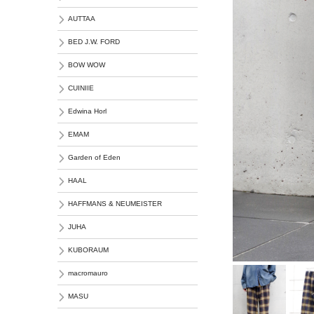
AUTTAA
BED J.W. FORD
BOW WOW
CUINIIE
Edwina Horl
EMAM
Garden of Eden
HAAL
HAFFMANS & NEUMEISTER
JUHA
KUBORAUM
macromauro
MASU