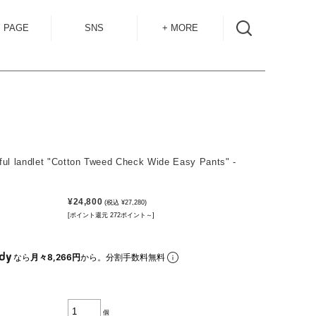
 PAGE
SNS
+ MORE
INSTAGRAM
SHOP GUIDE
BLOG
SIZE GUIDE
for
OVERSEAS
MAIL MAG
ful landlet "Cotton Tweed Check Wide Easy Pants" -
ACCESS
CONTACT
¥24,800
(税込 ¥27,280)
[ポイント還元 272ポイント～]
RECRUIT
なら
月々8,266円
から。分割手数料無料
個