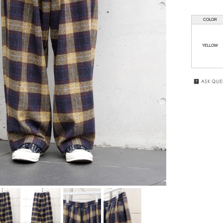
HAAL
GIFT
COLOR
WRAPPING
HAFFMANS &
NEUMEISTER
SALE
YELLOW
JUHA
KUBORAUM
macromauro
MASU
my beautiful
landlet
premio gordo
RAKINES
Sasquatchfabrix.
SEALSON