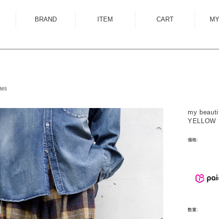
BRAND
ITEM
CART
MY
ALMOSTBLACK
OUTER
ANCELLM
SHIRT
ANEI
KNIT
OMS
ANTHEM A
SWEAT
my beauti
AUTTAA
CUTSEWN
YELLOW
BED J.W. FORD
BOTTOM
価格:
BOW WOW
HAT/CAP
CUINIIE
EYEWEAR
Edwina Horl
ACCESSORY
EMAM
BAG
数量:
Garden of Eden
SHOES