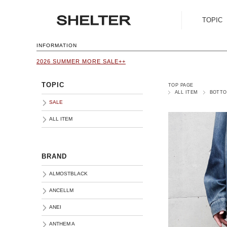
TOPIC
SALE
INFORMATION
2026 SUMMER MORE SALE++
ALL ITEM
TOPIC
TOP PAGE
ALL ITEM
BOTT
SALE
ALL ITEM
BRAND
ALMOSTBLACK
ANCELLM
ANEI
ANTHEM A