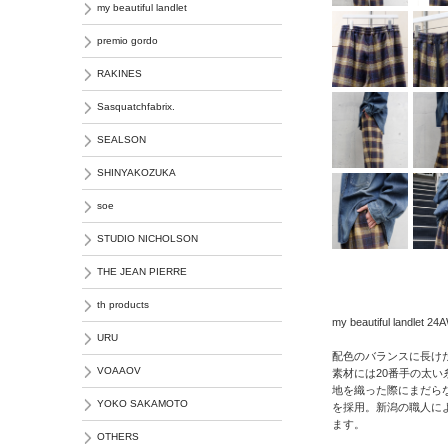
my beautiful landlet
premio gordo
RAKINES
Sasquatchfabrix.
SEALSON
SHINYAKOZUKA
soe
STUDIO NICHOLSON
THE JEAN PIERRE
th products
my beautiful landlet 
URU
配色のバランスに長け
VOAAOV
素材には20番手の太い
地を織った際にまだら
YOKO SAKAMOTO
を採用。新潟の職人に
ます。
OTHERS