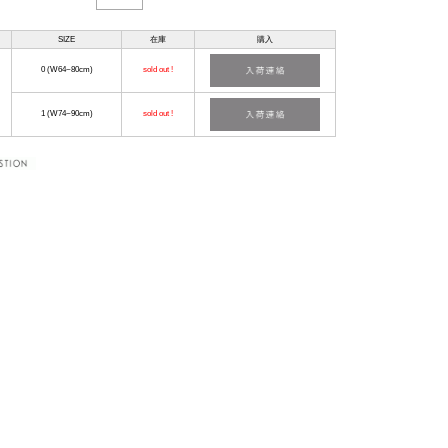
SIZE
在庫
購入
0 (W64~80cm)
sold out !
1 (W74~90cm)
sold out !