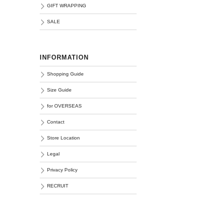
GIFT WRAPPING
SALE
INFORMATION
Shopping Guide
Size Guide
for OVERSEAS
Contact
Store Location
Legal
Privacy Policy
RECRUIT