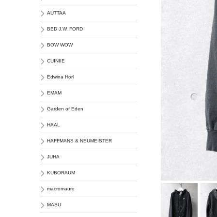
AUTTAA
BED J.W. FORD
BOW WOW
CUINIIE
Edwina Horl
EMAM
Garden of Eden
HAAL
HAFFMANS & NEUMEISTER
JUHA
KUBORAUM
macromauro
MASU