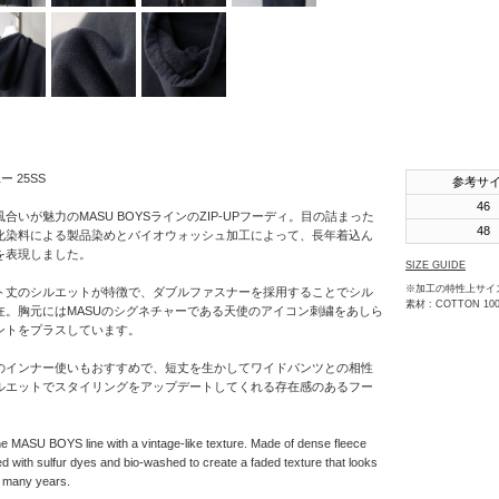
SHINYAKOZUKA
soe
STUDIO
NICHOLSON
THE JEAN
PIERRE
ー 25SS
参考サ
46
th products
いが魅力のMASU BOYSラインのZIP-UPフーディ。目の詰まった
48
化染料による製品染めとバイオウォッシュ加工によって、長年着込ん
URU
を表現しました。
SIZE GUIDE
VOAAOV
※加工の特性上サイ
ト丈のシルエットが特徴で、ダブルファスナーを採用することでシル
素材 : COTTON 10
在。胸元にはMASUのシグネチャーである天使のアイコン刺繍をあしら
YOKO
ントをプラスしています。
SAKAMOTO
のインナー使いもおすすめで、短丈を生かしてワイドパンツとの相性
OTHERS
ルエットでスタイリングをアップデートしてくれる存在感のあるフー
e MASU BOYS line with a vintage-like texture. Made of dense fleece
ed with sulfur dyes and bio-washed to create a faded texture that looks
or many years.