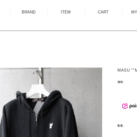
BRAND
ITEM
CART
MY
ALMOSTBLACK
OUTER
ANCELLM
SHIRT
ANEI
KNIT
ANTHEM A
SWEAT
MASU ""
AUTTAA
CUTSEWN
BED J.W. FORD
BOTTOM
価格:
BOW WOW
HAT/CAP
CUINIIE
EYEWEAR
Edwina Horl
ACCESSORY
EMAM
BAG
数量:
Garden of Eden
SHOES