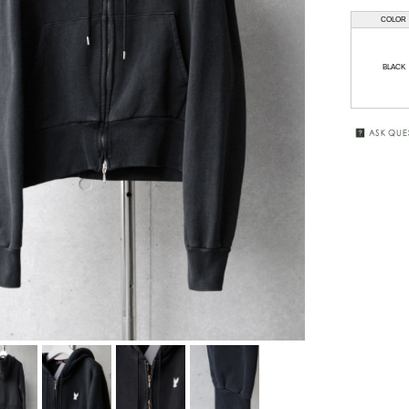
COLOR
HAAL
GIFT
WRAPPING
HAFFMANS &
BLACK
NEUMEISTER
SALE
JUHA
KUBORAUM
macromauro
MASU
my beautiful
landlet
premio gordo
RAKINES
Sasquatchfabrix.
SEALSON