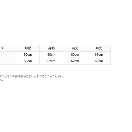
イズ
肩幅
身幅
着丈
袖丈
50cm
60cm
60cm
67cm
53cm
62cm
62cm
69cm
ズには若干の個体差がございますのでご了承ください。
0%