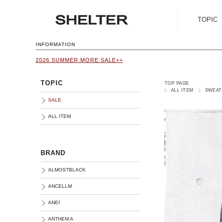
TOPIC
SALE
INFORMATION
2026 SUMMER MORE SALE++
ALL ITEM
TOPIC
TOP PAGE
ALL ITEM
SWEAT
SALE
ALL ITEM
BRAND
ALMOSTBLACK
ANCELLM
ANEI
ANTHEM A