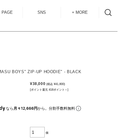
 PAGE
SNS
+ MORE
INSTAGRAM
SHOP GUIDE
BLOG
SIZE GUIDE
for
OVERSEAS
MAIL MAG
MASU BOYS" ZIP-UP HOODIE" - BLACK
ACCESS
¥38,000
(税込 ¥41,800)
CONTACT
[ポイント還元 418ポイント～]
RECRUIT
なら
月々12,666円
から。分割手数料無料
個