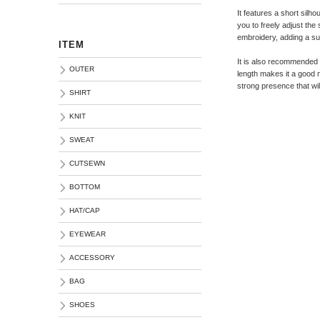
It features a short silho
you to freely adjust the
embroidery, adding a su
ITEM
It is also recommended t
OUTER
length makes it a good m
strong presence that wil
SHIRT
KNIT
SWEAT
CUTSEWN
BOTTOM
HAT/CAP
EYEWEAR
ACCESSORY
BAG
SHOES