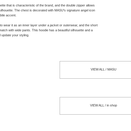
uette that is characteristic of the brand, and the double zipper allows
 silhouette. The chest is decorated with MASU's signature angel icon
btle accent.
o wear it as an inner layer under a jacket or outerwear, and the short
atch with wide pants. This hoodie has a beautiful silhouette and a
l update your styling.
VIEW ALL / MASU
VIEW ALL / in shop