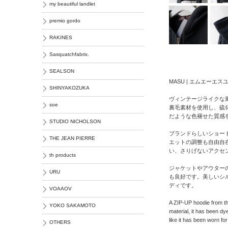
my beautiful landlet
premio gordo
RAKINES
Sasquatchfabrix.
SEALSON
MASU | エムエーエスユ
SHINYAKOZUKA
ヴィンテージライクな風合
soe
裏毛素材を使用し、硫
だような色褪せた質感
STUDIO NICHOLSON
ブランドらしいショー
THE JEAN PIERRE
エットの調整も自由自
い、さりげないアクセ
th products
ジャケットやアウター
URU
も良好です。美しいシ
ディです。
VOAAOV
A ZIP-UP hoodie from th
YOKO SAKAMOTO
material, it has been dy
like it has been worn f
OTHERS