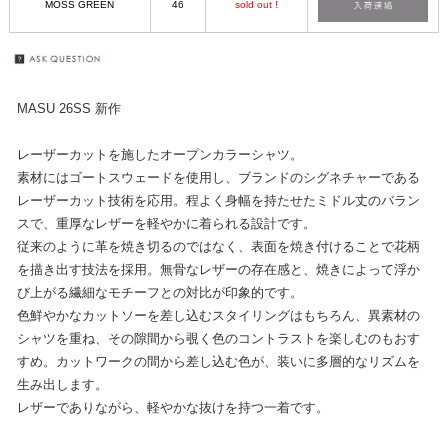
MOSS GREEN
46
sold out !
MASU 26SS 新作
レーザーカットを施したオープンカラーシャツ。
素材にはゴートスウェードを使用し、ブランドのシグネチャーである
レーザーカット技術を応用。程よく身幅を持たせたミドル丈のバラン
スで、重厚なレザーを軽やかに着られる設計です。
従来のように革を焼き切るのではなく、表面を焼き付けることで花柄
を描き出す技法を採用。無骨なレザーの存在感と、焼きによって浮か
び上がる繊細なモチーフとの対比が印象的です。
色鮮やかなカットソーを差し込むスタイリングはもちろん、異素材の
シャツを重ね、その隙間から覗く色のコントラストを楽しむのもおす
すめ。カットワークの間から差し込む色が、装いに多層的なリズムを
生み出します。
レザーでありながら、軽やかな抜けを持つ一着です。