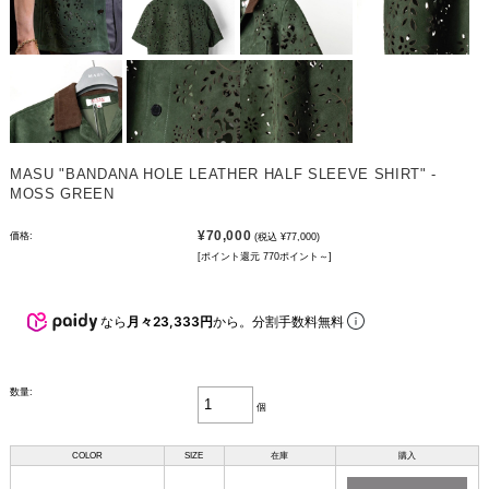
MASU "BANDANA HOLE LEATHER HALF SLEEVE SHIRT" -
MOSS GREEN
¥70,000
価格:
(税込 ¥77,000)
[ポイント還元 770ポイント～]
なら
月々23,333円
から。分割手数料無料
数量:
個
COLOR
SIZE
在庫
購入