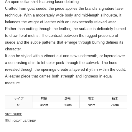
An open-collar shirt featuring laser detailing.
Crafted from goat suede, the piece applies the brand’s signature laser
technique. With a moderately wide body and mid-length silhouette, it
balances the weight of leather with an unexpectedly relaxed wear.
Rather than cutting through the leather, the surface is delicately burned
to draw floral motifs. The contrast between the rugged presence of
suede and the subtle patterns that emerge through burning defines its
character.
It can be styled with a vibrant cut-and-sew underneath, or layered over
a contrasting shirt to let color peek through the cutwork. The hues
revealed through the openings create a layered rhythm within the outfit.
A leather piece that carries both strength and lightness in equal
measure.
サイズ
肩幅
身幅
着丈
袖丈
46
48cm
60cm
70cm
27cm
SIZE GUIDE
素材 : GOAT LEATHER