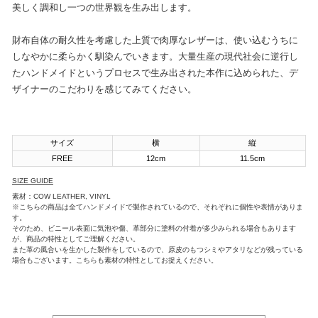
美しく調和し一つの世界観を生み出します。
財布自体の耐久性を考慮した上質で肉厚なレザーは、使い込むうちに
しなやかに柔らかく馴染んでいきます。大量生産の現代社会に逆行し
たハンドメイドというプロセスで生み出された本作に込められた、デ
ザイナーのこだわりを感じてみてください。
サイズ
横
縦
FREE
12cm
11.5cm
SIZE GUIDE
素材：COW LEATHER, VINYL
※こちらの商品は全てハンドメイドで製作されているので、それぞれに個性や表情がありま
す。
そのため、ビニール表面に気泡や傷、革部分に塗料の付着が多少みられる場合もあります
が、商品の特性としてご理解ください。
また革の風合いを生かした製作をしているので、原皮のもつシミやアタリなどが残っている
場合もございます。こちらも素材の特性としてお捉えください。