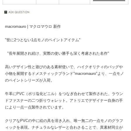
macromauro | マクロマウロ 新作
"世に2つとない1点モノのペイントアイテム"
"長年展開され続け、実際の使い勝手も深く考慮された名作"
高いデザイン性と遊びのある素材使いで、ハイクオリティのバッグや
小物を展開するドメスティックブランド"macromauro"より、一点モノ
のペイントシリーズが入荷。
牛革にPVC（ポリ塩化ビニル）をつなぎ合わせて製作された、ラウン
ドファスナーの二つ折りウォレット。アトリエでデザイナー自身の手
により一点一点製作されています。
クリアなPVCの中に絵の具を溶き入れ、唯一無二の一点モノのグラフ
ィックを表現。ナチュラルなレザーと合わさることで、異素材同士が