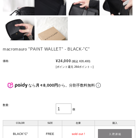
macromauro "PAINT WALLET" - BLACK-"C"
¥24,000
価格:
(税込 ¥26,400)
[ポイント還元 264ポイント～]
なら
月々8,000円
から。分割手数料無料
数量:
個
COLOR
SIZE
在庫
購入
BLACK"C"
FREE
sold out !