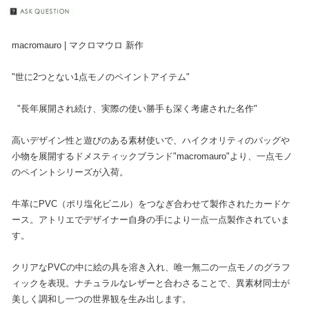
macromauro | マクロマウロ 新作
"世に2つとない1点モノのペイントアイテム"
"長年展開され続け、実際の使い勝手も深く考慮された名作"
高いデザイン性と遊びのある素材使いで、ハイクオリティのバッグや
小物を展開するドメスティックブランド"macromauro"より、一点モノ
のペイントシリーズが入荷。
牛革にPVC（ポリ塩化ビニル）をつなぎ合わせて製作されたカードケ
ース。アトリエでデザイナー自身の手により一点一点製作されていま
す。
クリアなPVCの中に絵の具を溶き入れ、唯一無二の一点モノのグラフ
ィックを表現。ナチュラルなレザーと合わさることで、異素材同士が
美しく調和し一つの世界観を生み出します。