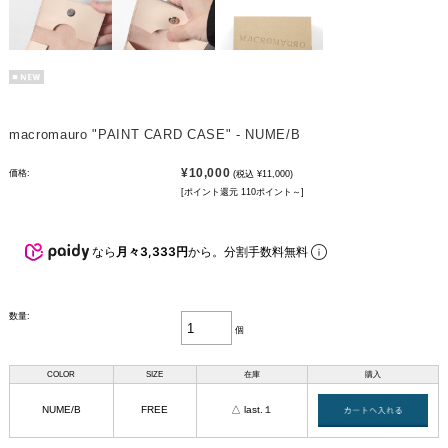
macromauro "PAINT CARD CASE" - NUME/B
¥10,000
価格:
(税込 ¥11,000)
[ポイント還元 110ポイント～]
なら
月々3,333円
から。分割手数料無料
数量:
個
COLOR
SIZE
在庫
購入
NUME/B
FREE
△ last.１