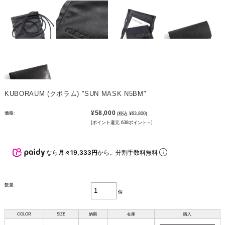
KUBORAUM (クボラム) "SUN MASK N5BM"
¥58,000
価格:
(税込 ¥63,800)
[ポイント還元 638ポイント～]
なら
月々19,333円
から。分割手数料無料
数量:
個
COLOR
SIZE
納期
在庫
購入