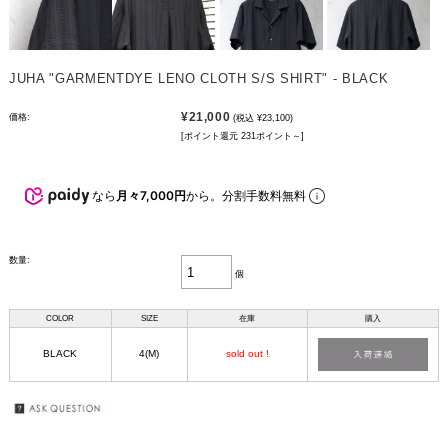
JUHA "GARMENTDYE LENO CLOTH S/S SHIRT" - BLACK
¥21,000
価格:
(税込 ¥23,100)
[ポイント還元 231ポイント～]
なら
月々7,000円
から。分割手数料無料
数量:
個
COLOR
SIZE
在庫
購入
BLACK
4(M)
sold out !