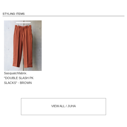
STYLING ITEMS
Sasquatchfabrix.
"DOUBLE SLASH PK
SLACKS" - BROWN
VIEW ALL / JUHA