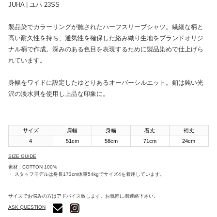
JUHA | ユハ 23SS
製品染でカラーリングが施されたハーフスリーブシャツ。繊細な柄と
高い耐久性を持ち、通気性を確保した絡み織り生地をブランドオリジ
ナル柄で作成。深みのある色目を表現するために製品染めで仕上げら
れています。
身幅をワイドに設定したゆとりあるオーバーシルエット。釦は鈍い光
沢の淡水貝を使用し上品な印象に。
サイズ
肩幅
身幅
着丈
裄丈
4
51cm
58cm
71cm
24cm
SIZE GUIDE
素材 : COTTON 100%
・ スタッフモデルは身長173cm体重54kgでサイズ4を着用しています。
サイズでお悩みの方はアドバイス致します。お気軽に御連絡下さい。
ASK QUESTION