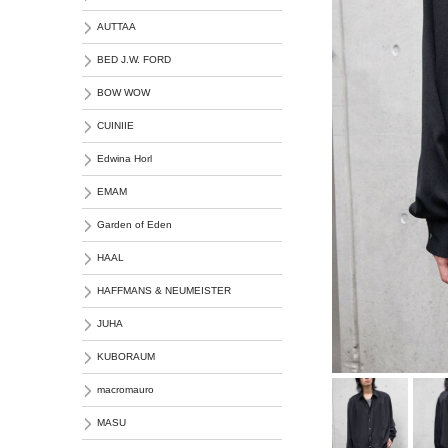
AUTTAA
BED J.W. FORD
BOW WOW
CUINIIE
Edwina Horl
EMAM
Garden of Eden
HAAL
HAFFMANS & NEUMEISTER
JUHA
KUBORAUM
macromauro
MASU