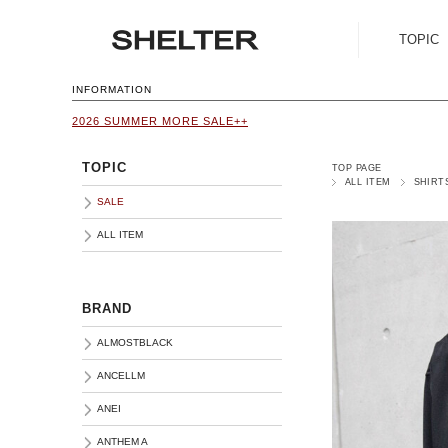
TOPIC
SALE
INFORMATION
2026 SUMMER MORE SALE++
ALL ITEM
TOPIC
TOP PAGE
ALL ITEM
SHIRT
SALE
ALL ITEM
BRAND
ALMOSTBLACK
ANCELLM
ANEI
ANTHEM A