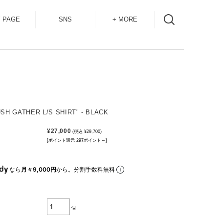
 PAGE
SNS
+ MORE
INSTAGRAM
SHOP GUIDE
BLOG
SIZE GUIDE
for
OVERSEAS
MAIL MAG
SH GATHER L/S SHIRT" - BLACK
ACCESS
¥27,000
(税込 ¥29,700)
CONTACT
[ポイント還元 297ポイント～]
RECRUIT
なら
月々9,000円
から。分割手数料無料
個