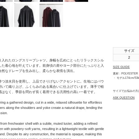
SHINYAKOZUKA
soe
STUDIO
NICHOLSON
THE JEAN
PIERRE
サイズ
2
th products
り入れたロングスリーブシャツ。身幅を広めにとったリラックスシル
した着心地を叶えています。前身頃の肩やヨーク部分にたっぷりと入
SIZE GUIDE
URU
自然なドレープを生み出し、柔らかな表情を演出。
素材 : POLYESTER
・ モデル174cm/5
VOAAOV
持つ淡水貝を使用し、上品でさりげないアクセントに。生地にはパウ
用いて織り上げ、ふくらみのある風合いに仕上げています。薄手で軽
サイズでお悩みの方
YOKO
感はなく、季節を問わず長く着用できる汎用性の高い一着です。
SAKAMOTO
ASK QUESTION
ring a gathered design, cut in a wide, relaxed silhouette for effortless
OTHERS
rs along the shoulders and yoke create a natural drape, lending the
ssion.
from freshwater shell with a subtle, muted luster, adding a refined
en with powdery-soft yarns, resulting in a lightweight textile with gentle
d. Despite its airy construction, the material is opaque, making this