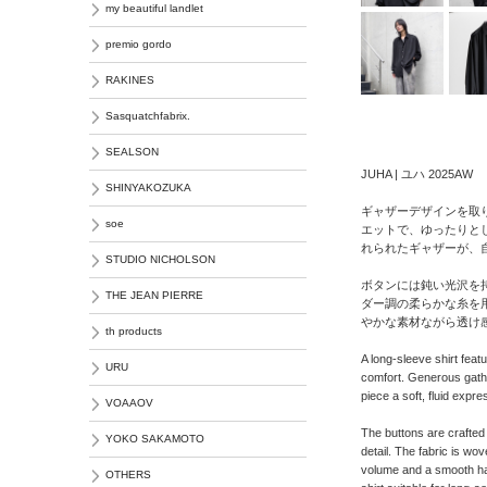
my beautiful landlet
premio gordo
RAKINES
Sasquatchfabrix.
SEALSON
JUHA | ユハ 2025AW
SHINYAKOZUKA
ギャザーデザインを取
soe
エットで、ゆったりと
れられたギャザーが、
STUDIO NICHOLSON
ボタンには鈍い光沢を
THE JEAN PIERRE
ダー調の柔らかな糸を
やかな素材ながら透け
th products
A long-sleeve shirt featu
URU
comfort. Generous gathe
piece a soft, fluid expre
VOAAOV
The buttons are crafted 
YOKO SAKAMOTO
detail. The fabric is wov
volume and a smooth han
OTHERS