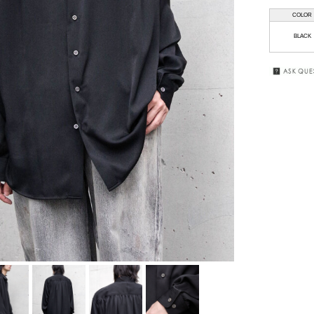
COLOR
HAAL
GIFT
WRAPPING
BLACK
HAFFMANS &
NEUMEISTER
SALE
JUHA
KUBORAUM
macromauro
MASU
my beautiful
landlet
premio gordo
RAKINES
Sasquatchfabrix.
SEALSON