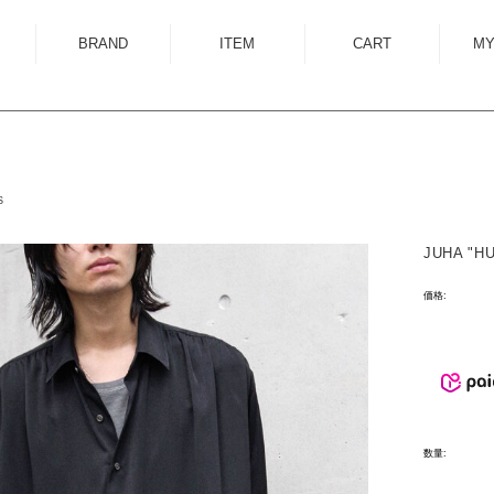
BRAND
ITEM
CART
MY
ALMOSTBLACK
OUTER
ANCELLM
SHIRT
ANEI
KNIT
S
ANTHEM A
SWEAT
JUHA "HU
AUTTAA
CUTSEWN
BED J.W. FORD
BOTTOM
価格:
BOW WOW
HAT/CAP
CUINIIE
EYEWEAR
Edwina Horl
ACCESSORY
EMAM
BAG
数量:
Garden of Eden
SHOES