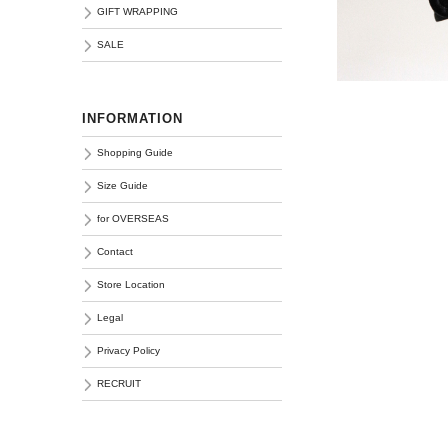
GIFT WRAPPING
SALE
INFORMATION
Shopping Guide
Size Guide
for OVERSEAS
Contact
Store Location
Legal
Privacy Policy
RECRUIT