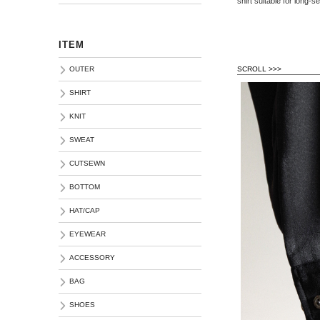
shirt suitable for long
ITEM
SCROLL >>>
OUTER
SHIRT
KNIT
SWEAT
CUTSEWN
BOTTOM
HAT/CAP
EYEWEAR
ACCESSORY
BAG
SHOES