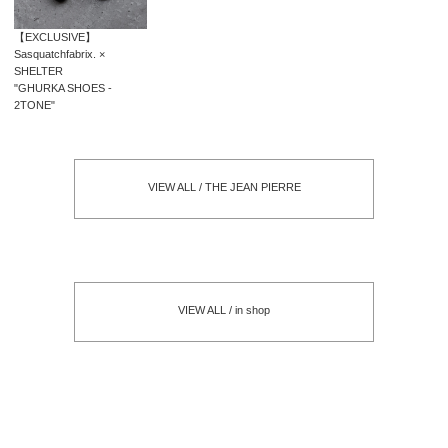
【EXCLUSIVE】
Sasquatchfabrix. ×
SHELTER
"GHURKA SHOES -
2TONE"
VIEW ALL / THE JEAN PIERRE
VIEW ALL / in shop