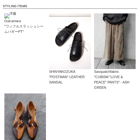
STYLING ITEMS
Dulcamara
"ワッフルスラッシュシー
ムバギーPT"
SHINYAKOZUKA
Sasquatchfabrix.
"POSTMAN" LEATHER
"CUBISM "LOVE &
SANDAL
PEACE” PANTS" - ASH
GREEN