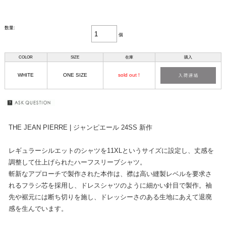
数量:
個
COLOR
SIZE
在庫
購入
WHITE
ONE SIZE
sold out !
THE JEAN PIERRE | ジャンピエール 24SS 新作
レギュラーシルエットのシャツを11XLというサイズに設定し、丈感を
調整して仕上げられたハーフスリーブシャツ。
斬新なアプローチで製作された本作は、襟は高い縫製レベルを要求さ
れるフラシ芯を採用し、ドレスシャツのように細かい針目で製作。袖
先や裾元には断ち切りを施し、ドレッシーさのある生地にあえて退廃
感を生んでいます。