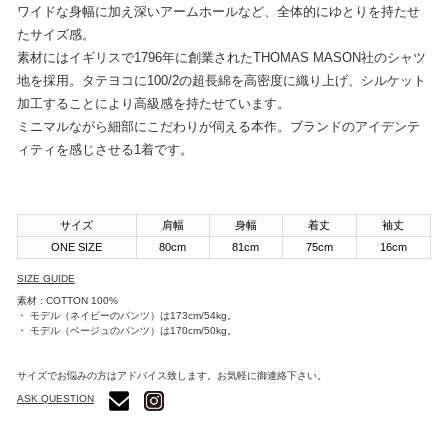
ワイドな身幅に加え深いアームホールなど、全体的にゆとりを持たせ
たサイズ感。
素材にはイギリスで1796年に創業されたTHOMAS MASON社のシャツ
地を採用。タテヨコに100/2の超長綿を高密度に織り上げ、シルケット
加工することにより高級感を持たせています。
ミニマルながら細部にこだわりが伺える本作。ブランドのアイデンテ
ィティを感じさせる1着です。
サイズ
肩幅
身幅
着丈
袖丈
ONE SIZE
80cm
81cm
75cm
16cm
SIZE GUIDE
素材 : COTTON 100%
・ モデル（ネイビーのパンツ）は173cm/54kg。
・ モデル（ベージュのパンツ）は170cm/50kg。
サイズでお悩みの方はアドバイス致します。お気軽に御連絡下さい。
ASK QUESTION