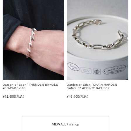
Garden of Eden "CHAIN HARDEN
Garden of Eden "THUNDER BANGLE"
BANGLE" #ED-VG19-CHB02
#ED-GM16-B08
¥48,400
(税込)
¥41,800
(税込)
VIEW ALL / in shop