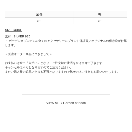
全長
幅
cm
cm
SIZE GUIDE
素材 : SILVER 925
・ ガーデンオブエデンの全てのアクセサリーにブランド保証書／オリジナルの保存袋が付属
します。
＜受注オーダー商品につきまして＞
お支払いは全て『先払い』となり、ご注文時に決済をかけさせて頂きます。
キャンセルは不可となりますのでご注意ください。
またご購入後の返品／交換も不可となりますので熟考の上ご注文をお願いいたします。
VIEW ALL / Garden of Eden