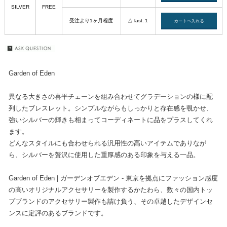
SILVER
FREE
受注より1ヶ月程度
△ last.１
Garden of Eden
異なる大きさの喜平チェーンを組み合わせてグラデーションの様に配
列したブレスレット。シンプルながらもしっかりと存在感を覗かせ、
強いシルバーの輝きも相まってコーディネートに品をプラスしてくれ
ます。
どんなスタイルにも合わせられる汎用性の高いアイテムでありなが
ら、シルバーを贅沢に使用した重厚感のある印象を与える一品。
Garden of Eden | ガーデンオブエデン - 東京を拠点にファッション感度
の高いオリジナルアクセサリーを製作するかたわら、数々の国内トッ
プブランドのアクセサリー製作も請け負う、その卓越したデザインセ
ンスに定評のあるブランドです。