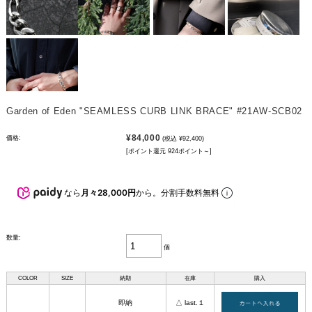
Garden of Eden "SEAMLESS CURB LINK BRACE" #21AW-SCB02
¥84,000
価格:
(税込 ¥92,400)
[ポイント還元 924ポイント～]
なら
月々28,000円
から。分割手数料無料
数量:
個
COLOR
SIZE
納期
在庫
購入
即納
△ last.１