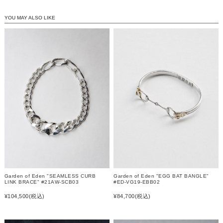
YOU MAY ALSO LIKE
Garden of Eden "SEAMLESS CURB
Garden of Eden "EGG BAT BANGLE"
LINK BRACE" #21AW-SCB03
#ED-VG19-EBB02
¥104,500
(税込)
¥84,700
(税込)