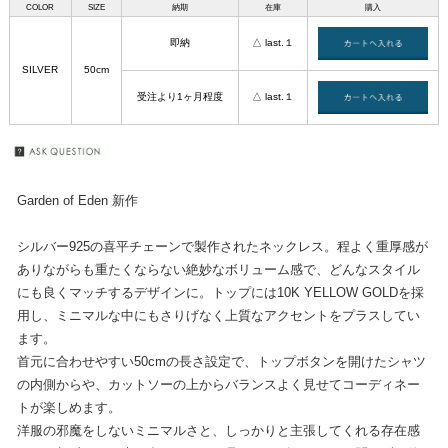
COLOR
SIZE
納期
在庫
購入
即納
△ last.１
SILVER
50cm
受注より1ヶ月程度
△ last.１
Garden of Eden 新作
シルバー925の喜平チェーンで製作されたネックレス。程よく重厚感が
ありながらも重たくならない絶妙なボリューム感で、どんなスタイル
にも良くマッチするデザインに。トップには10K YELLOW GOLDを採
用し、ミニマルな中にもさりげなく上質なアクセントをプラスしてい
ます。
首元に合わせやすい50cmの長さ設定で、トップボタンを開けたシャツ
の内側からや、カットソーの上からバランスよく見せてコーディネー
トが楽しめます。
洋服の邪魔をしないミニマルさと、しっかりと主張してくれる存在感