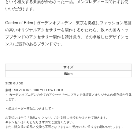
という相反する要素が合わさった一品。メンズレディース問わずお使
いいただけます。
Garden of Eden | ガーデンオブエデン - 東京を拠点にファッション感度
の高いオリジナルアクセサリーを製作するかたわら、数々の国内トッ
プブランドのアクセサリー製作も請け負う、その卓越したデザインセ
ンスに定評のあるブランドです。
サイズ
50cm
SIZE GUIDE
素材 : SILVER 925, 10K YELLOW GOLD
・ ガーデンオブエデンの全てのアクセサリーにブランド保証書／オリジナルの保存袋が付属
します。
＜受注オーダー商品につきまして＞
お支払いは全て『先払い』となり、ご注文時に決済をかけさせて頂きます。
キャンセルは不可となりますのでご注意ください。
またご購入後の返品／交換も不可となりますので熟考の上ご注文をお願いいたします。