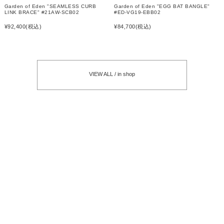
Garden of Eden "SEAMLESS CURB
Garden of Eden "EGG BAT BANGLE"
LINK BRACE" #21AW-SCB02
#ED-VG19-EBB02
¥92,400
(税込)
¥84,700
(税込)
VIEW ALL / in shop