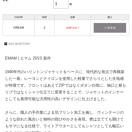
数量:
個
COLOR
SIZE
在庫
購入
CREAM
2
sold out !
EMAM | エマム 25SS 新作
1940年代のハリントンジャケットをベースに、現代的な視点で再構築
した一着。レーヨンとナイロンを使用した軽量でさらりとした生地感
が特徴です。フロントはあえてZIPではなくボタン仕様に、袖口と裾も
リブではなくシャツ仕立てに変更することで、ジャケットのインナー
としても着用可能な汎用性の高いデザインに仕上げました。
さらに、職人の手作業による箔プリント加工を施し、ヴィンテージの
ような掠れた風合いと独特の煌びやかさを表現。襟は立てても開けて
もサマになる仕様で、ライトアウターとしてもシャツとしても幅広い