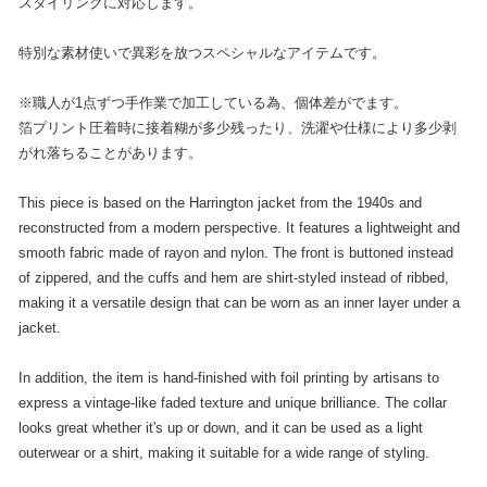
スタイリングに対応します。
特別な素材使いで異彩を放つスペシャルなアイテムです。
※職人が1点ずつ手作業で加工している為、個体差がでます。
箔プリント圧着時に接着糊が多少残ったり、洗濯や仕様により多少剥
がれ落ちることがあります。
This piece is based on the Harrington jacket from the 1940s and
reconstructed from a modern perspective. It features a lightweight and
smooth fabric made of rayon and nylon. The front is buttoned instead
of zippered, and the cuffs and hem are shirt-styled instead of ribbed,
making it a versatile design that can be worn as an inner layer under a
jacket.
In addition, the item is hand-finished with foil printing by artisans to
express a vintage-like faded texture and unique brilliance. The collar
looks great whether it's up or down, and it can be used as a light
outerwear or a shirt, making it suitable for a wide range of styling.