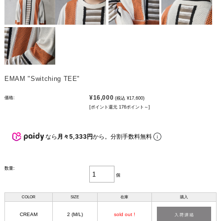
EMAM "Switching TEE"
¥16,000
価格:
(税込 ¥17,600)
[ポイント還元 176ポイント～]
なら
月々5,333円
から。分割手数料無料
数量:
個
COLOR
SIZE
在庫
購入
CREAM
2 (M/L)
sold out !