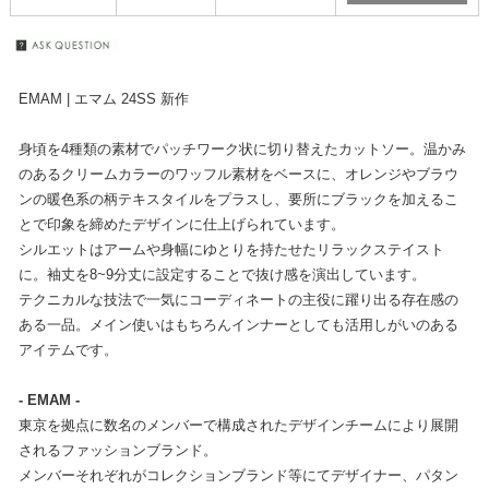
EMAM | エマム 24SS 新作
身頃を4種類の素材でパッチワーク状に切り替えたカットソー。温かみ
のあるクリームカラーのワッフル素材をベースに、オレンジやブラウ
ンの暖色系の柄テキスタイルをプラスし、要所にブラックを加えるこ
とで印象を締めたデザインに仕上げられています。
シルエットはアームや身幅にゆとりを持たせたリラックステイスト
に。袖丈を8~9分丈に設定することで抜け感を演出しています。
テクニカルな技法で一気にコーディネートの主役に躍り出る存在感の
ある一品。メイン使いはもちろんインナーとしても活用しがいのある
アイテムです。
- EMAM -
東京を拠点に数名のメンバーで構成されたデザインチームにより展開
されるファッションブランド。
メンバーそれぞれがコレクションブランド等にてデザイナー、パタン