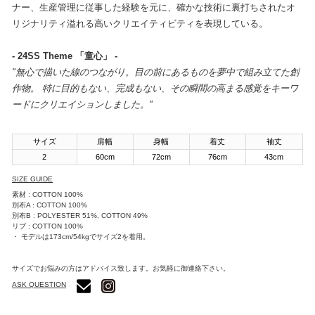
ナー、生産管理に従事した経験を元に、確かな技術に裏打ちされたオ
リジナリティ溢れる高いクリエイティビティを表現している。
- 24SS Theme 「童心」 -
"無心で描いた線のつながり。目の前にあるものを夢中で組み立てた創
作物。 特に目的もない、完成もない、その瞬間の高まる感覚をキーワ
ードにクリエイションしました。"
サイズ
肩幅
身幅
着丈
袖丈
2
60cm
72cm
76cm
43cm
SIZE GUIDE
素材 : COTTON 100%
別布A : COTTON 100%
別布B : POLYESTER 51%, COTTON 49%
リブ : COTTON 100%
・ モデルは173cm/54kgでサイズ2を着用。
サイズでお悩みの方はアドバイス致します。お気軽に御連絡下さい。
ASK QUESTION