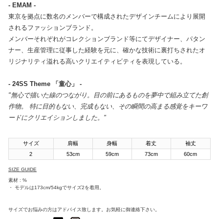
- EMAM -
東京を拠点に数名のメンバーで構成されたデザインチームにより展開
されるファッションブランド。
メンバーそれぞれがコレクションブランド等にてデザイナー、パタン
ナー、生産管理に従事した経験を元に、確かな技術に裏打ちされたオ
リジナリティ溢れる高いクリエイティビティを表現している。
- 24SS Theme 「童心」 -
"無心で描いた線のつながり。目の前にあるものを夢中で組み立てた創
作物。 特に目的もない、完成もない、その瞬間の高まる感覚をキーワ
ードにクリエイションしました。"
サイズ
肩幅
身幅
着丈
袖丈
2
53cm
59cm
73cm
60cm
SIZE GUIDE
素材 : %
・ モデルは173cm/54kgでサイズ2を着用。
サイズでお悩みの方はアドバイス致します。お気軽に御連絡下さい。