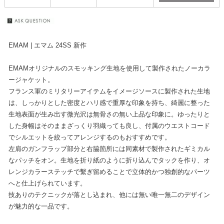
EMAM | エマム 24SS 新作
EMAMオリジナルのスモッキング生地を使用して製作されたノーカラ
ージャケット。
フランス軍のミリタリーアイテムをイメージソースに製作された生地
は、しっかりとした密度とハリ感で重厚な印象を持ち、綺麗に整った
生地表面が生み出す微光沢は無骨さの無い上品な印象に。ゆったりと
した身幅はそのままざっくり羽織っても良し、付属のウエストコード
でシルエットを絞ってアレンジするのもおすすめです。
左肩のガンフラップ部分と右脇箇所には同素材で製作されたギミカル
なパッチをオン。生地を折り紙のように折り込んでタックを作り、オ
レンジカラーステッチで繫ぎ留めることで立体的かつ独創的なパーツ
へと仕上げられています。
技ありのテクニックが落とし込まれ、他には無い唯一無二のデザイン
が魅力的な一品です。