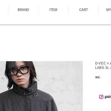
BRAND
ITEM
CART
MY
ALMOSTBLACK
OUTER
ANCELLM
SHIRT
ANEI
KNIT
R
ANTHEM A
SWEAT
AUTTAA
CUTSEWN
D-VEC ×
BED J.W. FORD
BOTTOM
LABS 3L
BOW WOW
HAT/CAP
価格:
CUINIIE
EYEWEAR
Edwina Horl
ACCESSORY
EMAM
BAG
Garden of Eden
SHOES