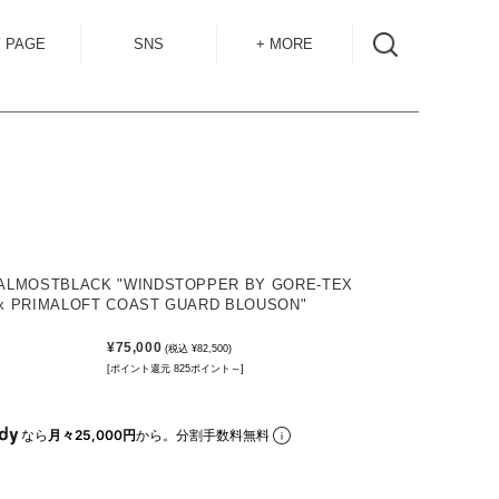
 PAGE
SNS
+ MORE
INSTAGRAM
SHOP GUIDE
BLOG
SIZE GUIDE
for
OVERSEAS
MAIL MAG
ACCESS
 ALMOSTBLACK "WINDSTOPPER BY GORE-TEX
 x PRIMALOFT COAST GUARD BLOUSON"
CONTACT
¥75,000
(税込 ¥82,500)
RECRUIT
[ポイント還元 825ポイント～]
なら
月々25,000円
から。分割手数料無料