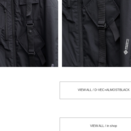
VIEW ALL / D-VEC×ALMOSTBLACK
VIEW ALL / in shop