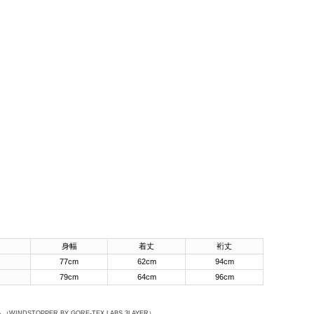
身幅
着丈
裄丈
77cm
62cm
94cm
79cm
64cm
96cm
% （WINDSTOPPER BY GORE-TEX LABS 3LAYER）