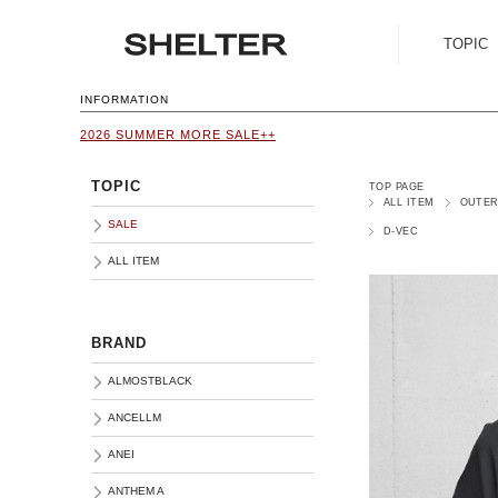
TOPIC
SALE
INFORMATION
2026 SUMMER MORE SALE++
ALL ITEM
TOPIC
TOP PAGE
ALL ITEM
OUTE
SALE
D-VEC
ALL ITEM
BRAND
ALMOSTBLACK
ANCELLM
ANEI
ANTHEM A