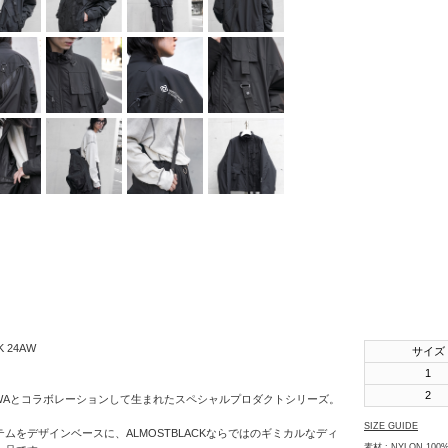
SHINYAKOZUKA
soe
STUDIO
NICHOLSON
THE JEAN
PIERRE
th products
URU
VOAAOV
YOKO
SAKAMOTO
OTHERS
K 24AW
サイズ
1
2
がDAIWAとコラボレーションして生まれたスペシャルプロダクトシリーズ。
SIZE GUIDE
ムをデザインベースに、ALMOSTBLACKならではのギミカルなディ
素材 : NYLON 100