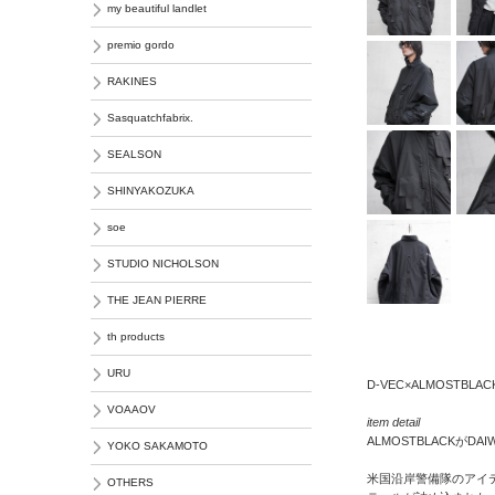
my beautiful landlet
premio gordo
RAKINES
Sasquatchfabrix.
SEALSON
SHINYAKOZUKA
soe
STUDIO NICHOLSON
THE JEAN PIERRE
th products
URU
D-VEC×ALMOSTBLAC
VOAAOV
item detail
ALMOSTBLACK
YOKO SAKAMOTO
米国沿岸警備隊のアイテ
OTHERS