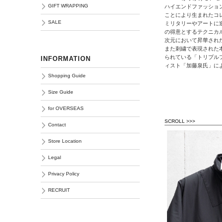
GIFT WRAPPING
ハイエンドファッション
ことにより生まれたコ
SALE
ミリタリーやアートに造
の得意とするテクニカ
次元において昇華され
また刺繍で表現された
られている「トリプル
INFORMATION
ィスト「加藤泉氏」に
Shopping Guide
Size Guide
for OVERSEAS
SCROLL >>>
Contact
Store Location
Legal
Privacy Policy
RECRUIT