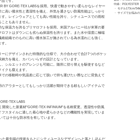
一品です。
中綿 : POLYESTER
ER BY GORE-TEX LABSを採用。快適で動きやすい柔らかなレイヤー
・ モデル173cm/5
常に高い撥水性と透湿性を備え、外気を通さない防風性能はしっかり
・ サイズでお悩み
ます。レインウェアとしても高い性能を誇り、シティユースでの雨程
ることもありません。
的な保温力を誇るプリマロフトを採用。米国アルバニー社が米軍の要
マロフトはダウンにも劣らぬ保温性を誇ります。また水や湿度に極端
繊維組織そのものに高い撥水加工が施されている為水濡れにも強く、
ます。
リーにデザインされた特徴的な仕様で、大小合わせて合計7つのポケッ
収納力を備え、カバンいらずの設計となっています。
し、シルエットのアレンジも可能に。随所に切り替えを駆使するなど
メイクも窺えます。
車での移動時や気温差に応じて脱いで持ち運びたい際などに背負えて
用のアウターとしてもしっかり活躍が期待できる頼もしいアイテムで
GORE-TEX LABS
開発した新素材"GORE-TEX INFINIUM"を名称変更。透湿性や防⾵
イフスタイルに適した着⼼地や柔らかさなどの機能性を実現していま
おいては十分な防水性を有しています。
培った最先端の技術をもとにシティユースなデザインへと落とし込んだ