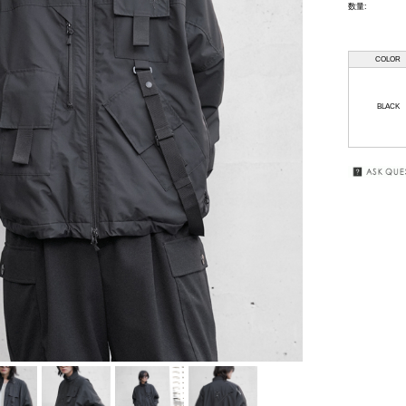
数量:
HAAL
GIFT
WRAPPING
COLOR
HAFFMANS &
NEUMEISTER
SALE
BLACK
JUHA
KUBORAUM
macromauro
MASU
my beautiful
landlet
premio gordo
RAKINES
Sasquatchfabrix.
SEALSON