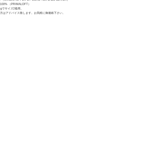
 100% （PRIMALOFT）
4kgでサイズ2着用。
の方はアドバイス致します。お気軽に御連絡下さい。