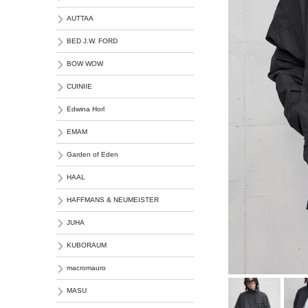
AUTTAA
BED J.W. FORD
BOW WOW
CUINIIE
Edwina Horl
EMAM
Garden of Eden
HAAL
HAFFMANS & NEUMEISTER
JUHA
KUBORAUM
macromauro
MASU