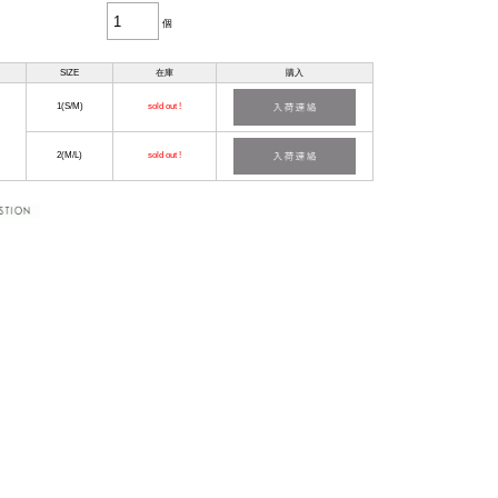
個
SIZE
在庫
購入
1(S/M)
sold out !
2(M/L)
sold out !