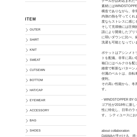
テールが詰め込まれた
素材にはWINDSTOPP
構造でありながら、非
内側の熱を守ってくれ
ITEM
度ならストレスに感じ
そして充填物には圧倒
OUTER
請により開発したプリ
に弱いダウンに比べ、
SHIRT
洗濯も可能となってい
KNIT
ポケットはアシンメト
トを配備。非常に高い
SWEAT
袖口にはベルクロを配
緻密で斬新なパターン
CUTSEWN
付属のベルトは、自転
便利。
BOTTOM
その高い性能から、冬
す。
HAT/CAP
- WINDSTOPPER BY 
EYEWEAR
ゴア社が2018年に新しく
性に特化し、⽇常のラ
ACCESSORY
す。 ⁡シティユースに
BAG
about collaboration
SHOES
DAIWAが手がける、