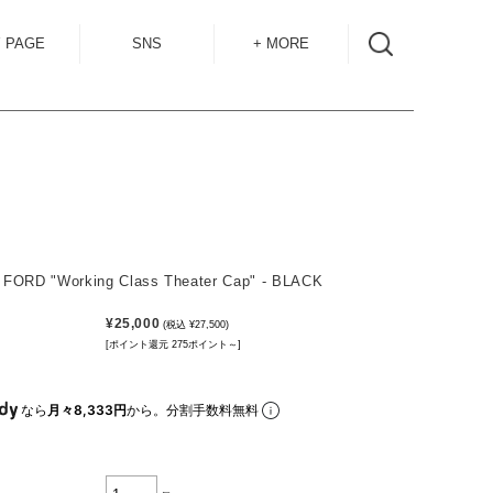
 PAGE
SNS
+ MORE
INSTAGRAM
SHOP GUIDE
BLOG
SIZE GUIDE
for
OVERSEAS
MAIL MAG
ACCESS
 FORD "Working Class Theater Cap" - BLACK
CONTACT
¥25,000
(税込 ¥27,500)
[ポイント還元 275ポイント～]
RECRUIT
なら
月々8,333円
から。分割手数料無料