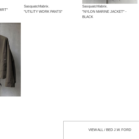
Sasquatchfabrix.
Sasquatchfabrix.
IRT"
"NYLON MARINE JACKET" -
"UTILITY WORK PANTS"
BLACK
VIEW ALL / BED J.W. FORD