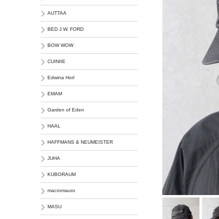
AUTTAA
BED J.W. FORD
BOW WOW
CUINIIE
Edwina Horl
EMAM
Garden of Eden
HAAL
HAFFMANS & NEUMEISTER
JUHA
KUBORAUM
macromauro
MASU