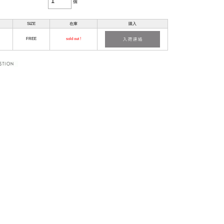
個
SIZE
在庫
購入
FREE
sold out !