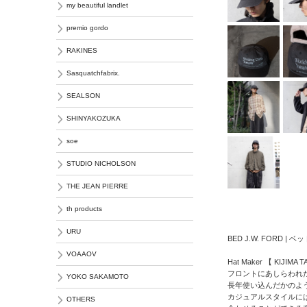
my beautiful landlet
premio gordo
RAKINES
Sasquatchfabrix.
SEALSON
SHINYAKOZUKA
soe
STUDIO NICHOLSON
THE JEAN PIERRE
th products
URU
BED J.W. FORD | 
VOAAOV
Hat Maker 【 KI
フロントにあしらわれ
YOKO SAKAMOTO
長年使い込んだかのよ
カジュアルスタイルに
OTHERS