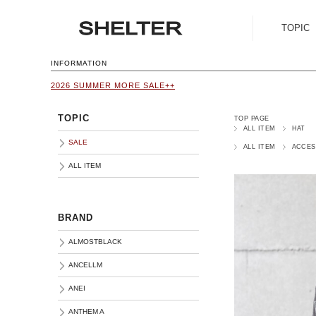
TOPIC
SALE
INFORMATION
2026 SUMMER MORE SALE++
ALL ITEM
TOPIC
TOP PAGE
ALL ITEM
HAT
SALE
ALL ITEM
ACCES
ALL ITEM
BRAND
ALMOSTBLACK
ANCELLM
ANEI
ANTHEM A