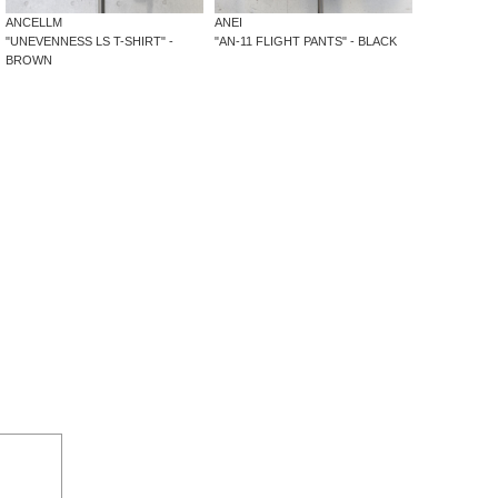
ANCELLM
ANEI
"UNEVENNESS LS T-SHIRT" -
"AN-11 FLIGHT PANTS" - BLACK
BROWN