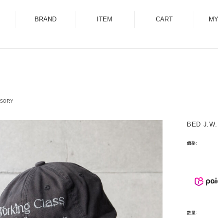
BRAND
ITEM
CART
MY
ALMOSTBLACK
OUTER
ANCELLM
SHIRT
ANEI
KNIT
ANTHEM A
SWEAT
SORY
AUTTAA
CUTSEWN
BED J.W.
BED J.W. FORD
BOTTOM
価格:
BOW WOW
HAT/CAP
CUINIIE
EYEWEAR
Edwina Horl
ACCESSORY
EMAM
BAG
数量:
Garden of Eden
SHOES