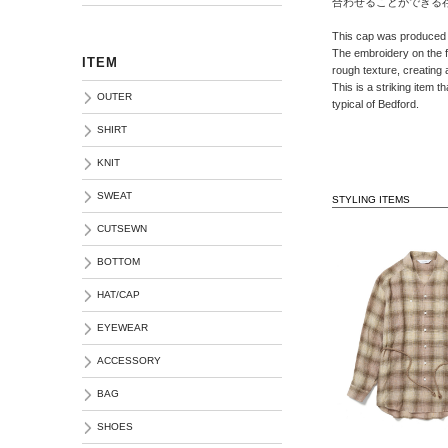
合わせることができる
This cap was produced 
The embroidery on the fr
ITEM
rough texture, creating
This is a striking item t
OUTER
typical of Bedford.
SHIRT
KNIT
SWEAT
STYLING ITEMS
CUTSEWN
BOTTOM
HAT/CAP
EYEWEAR
ACCESSORY
BAG
SHOES