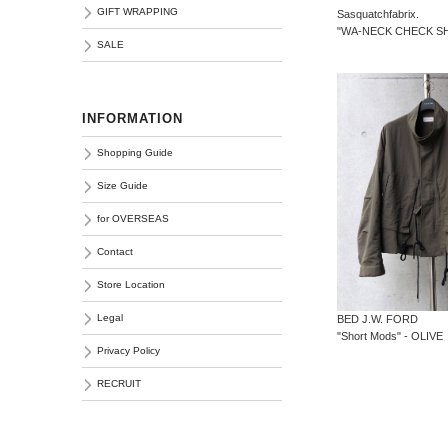
GIFT WRAPPING
Sasquatchfabrix.
"WA-NECK CHECK SH
SALE
INFORMATION
Shopping Guide
Size Guide
for OVERSEAS
Contact
Store Location
Legal
BED J.W. FORD
"Short Mods" - OLIVE
Privacy Policy
RECRUIT