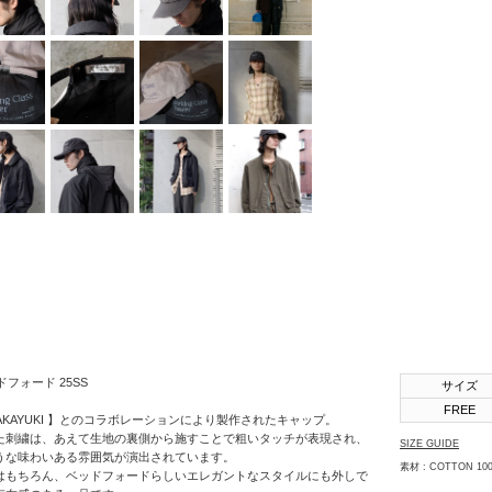
SHINYAKOZUKA
soe
STUDIO
NICHOLSON
THE JEAN
PIERRE
th products
URU
VOAAOV
YOKO
SAKAMOTO
OTHERS
ベッドフォード 25SS
サイズ
FREE
JIMA TAKAYUKI 】とのコラボレーションにより製作されたキャップ。
た刺繍は、あえて生地の裏側から施すことで粗いタッチが表現され、
SIZE GUIDE
うな味わいある雰囲気が演出されています。
素材 : COTTON 10
はもちろん、ベッドフォードらしいエレガントなスタイルにも外しで