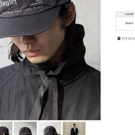
HAAL
GIFT
WRAPPING
COLOR
HAFFMANS &
BLACK
NEUMEISTER
SALE
JUHA
KUBORAUM
macromauro
MASU
my beautiful
landlet
premio gordo
RAKINES
Sasquatchfabrix.
SEALSON