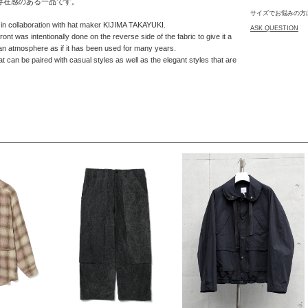
存在感のある一品です。
サイズでお悩みの方
in collaboration with hat maker KIJIMA TAKAYUKI.
ASK QUESTION
ont was intentionally done on the reverse side of the fabric to give it a
 an atmosphere as if it has been used for many years.
hat can be paired with casual styles as well as the elegant styles that are