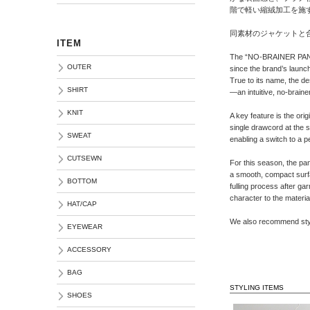
階で軽い縮絨加工を施
同素材のジャケットと
ITEM
The “NO-BRAINER PANTS”
OUTER
since the brand’s launch
True to its name, the d
SHIRT
—an intuitive, no-braine
KNIT
A key feature is the ori
single drawcord at the 
SWEAT
enabling a switch to a p
CUTSEWN
For this season, the pan
a smooth, compact surfac
BOTTOM
fulling process after 
character to the materia
HAT/CAP
We also recommend styli
EYEWEAR
ACCESSORY
BAG
STYLING ITEMS
SHOES