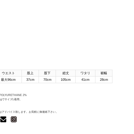
ウエスト
股上
股下
総丈
ワタリ
裾幅
最大96cm
37cm
70cm
105cm
41cm
28cm
 POLYURETHANE 2%
3kgでサイズL着用。
はアドバイス致します。お気軽に御連絡下さい。