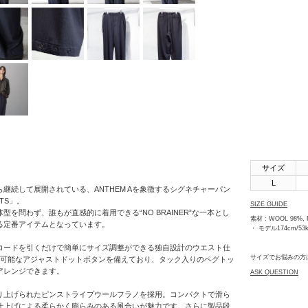
SHINYAKOZUKA
soe
STUDIO
NICHOLSON
THE JEAN
PIERRE
th products
URU
サイズ
VOAAOV
L
継続して展開されている、ANTHEM Aを象徴するシグネチャーパン
NTS」。
YOKO
SIZE GUIDE
型を問わず、誰もが直感的に着用できる“NO BRAINER”な一本とし
SAKAMOTO
素材 : WOOL 98%,
る定番アイテムとなっています。
・ モデル174cm/5
OTHERS
コードを引くだけで簡単にサイズ調整ができる独自設計のウエスト仕
サイズでお悩みの方
整可能なアジャストドットボタンを備えており、タック入りのペグトッ
アレンジできます。
ASK QUESTION
り上げられたピンストライプウールフラノを採用。コンパクトで滑ら
仕上げによる柔らかく膨らみのある風合いが魅力です。さらに製品段