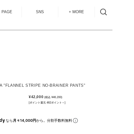
 PAGE
SNS
+ MORE
INSTAGRAM
SHOP GUIDE
BLOG
SIZE GUIDE
for
OVERSEAS
MAIL MAG
ACCESS
CONTACT
A "FLANNEL STRIPE NO-BRAINER PANTS"
RECRUIT
¥42,000
(税込 ¥46,200)
[ポイント還元 462ポイント～]
なら
月々14,000円
から。分割手数料無料