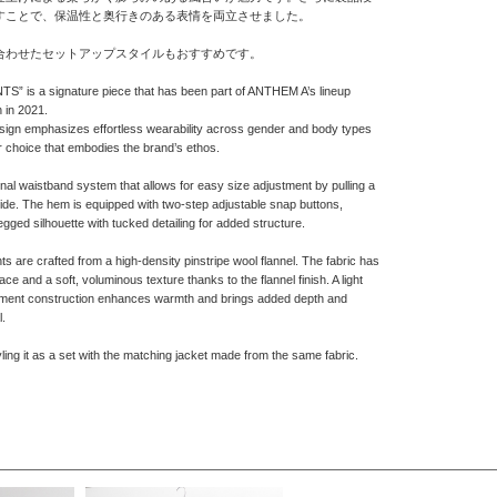
すことで、保温性と奥行きのある表情を両立させました。
合わせたセットアップスタイルもおすすめです。
 is a signature piece that has been part of ANTHEM A’s lineup
 in 2021.
esign emphasizes effortless wearability across gender and body types
r choice that embodies the brand’s ethos.
ginal waistband system that allows for easy size adjustment by pulling a
side. The hem is equipped with two-step adjustable snap buttons,
egged silhouette with tucked detailing for added structure.
ts are crafted from a high-density pinstripe wool flannel. The fabric has
e and a soft, voluminous texture thanks to the flannel finish. A light
garment construction enhances warmth and brings added depth and
l.
ng it as a set with the matching jacket made from the same fabric.