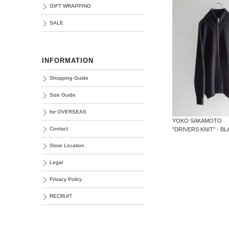
GIFT WRAPPING
SALE
INFORMATION
Shopping Guide
Size Guide
for OVERSEAS
YOKO SAKAMOTO
Contact
"DRIVERS KNIT" - B
Store Location
Legal
Privacy Policy
RECRUIT