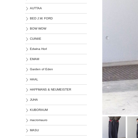
AUTTAA
BED J.W. FORD
BOW WOW
CUINIIE
Edwina Horl
EMAM
Garden of Eden
HAAL
HAFFMANS & NEUMEISTER
JUHA
KUBORAUM
macromauro
MASU