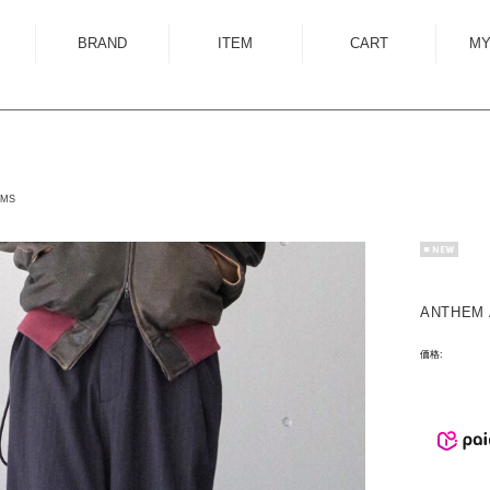
BRAND
ITEM
CART
MY
ALMOSTBLACK
OUTER
ANCELLM
SHIRT
ANEI
KNIT
OMS
ANTHEM A
SWEAT
AUTTAA
CUTSEWN
BED J.W. FORD
BOTTOM
ANTHEM 
BOW WOW
HAT/CAP
価格:
CUINIIE
EYEWEAR
Edwina Horl
ACCESSORY
EMAM
BAG
Garden of Eden
SHOES