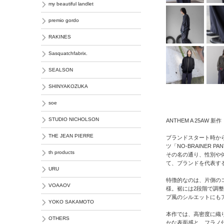
my beautiful landlet
premio gordo
RAKINES
Sasquatchfabrix.
SEALSON
SHINYAKOZUKA
soe
STUDIO NICHOLSON
ANTHEM A 25AW 新作
THE JEAN PIERRE
ブランドスタート時から
ツ「NO-BRAINER PA
th products
その名の通り、性別や体
て、ブランドを代表す
URU
特徴的なのは、片側の
VOAAOV
様。裾には2段階で調
プ風のシルエットにも
YOKO SAKAMOTO
本作では、高密度に織
OTHERS
かな表面感と、フラノ