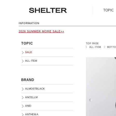
TOPIC
SALE
INFORMATION
2026 SUMMER MORE SALE++
ALL ITEM
TOPIC
TOP PAGE
ALL ITEM
BOTT
SALE
ALL ITEM
BRAND
ALMOSTBLACK
ANCELLM
ANEI
ANTHEM A