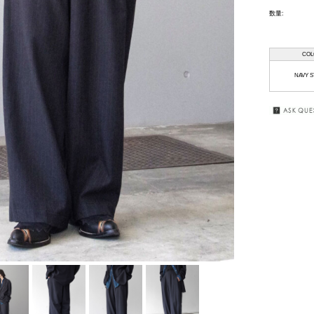
数量:
HAAL
GIFT
WRAPPING
HAFFMANS &
COL
NEUMEISTER
SALE
NAVY S
JUHA
KUBORAUM
macromauro
MASU
my beautiful
landlet
premio gordo
RAKINES
Sasquatchfabrix.
SEALSON