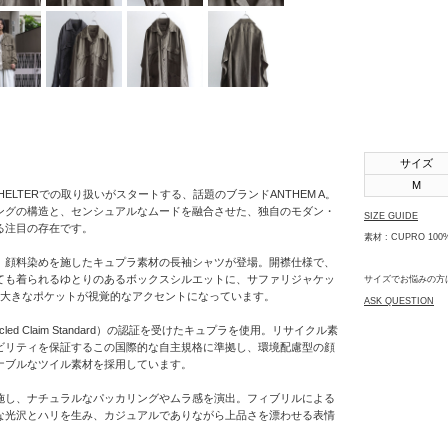
SHINYAKOZUKA
soe
STUDIO
NICHOLSON
THE JEAN
PIERRE
サイズ
M
th products
HELTERでの取り扱いがスタートする、話題のブランドANTHEM A。
ングの構造と、センシュアルなムードを融合させた、独自のモダン・
SIZE GUIDE
URU
る注目の存在です。
素材 : CUPRO 100
VOAAOV
から、顔料染めを施したキュプラ素材の長袖シャツが登場。開襟仕様で、
ても着られるゆとりのあるボックスシルエットに、サファリジャケッ
サイズでお悩みの方
YOKO
の大きなポケットが視覚的なアクセントになっています。
ASK QUESTION
SAKAMOTO
cled Claim Standard）の認証を受けたキュプラを使用。リサイクル素
OTHERS
ビリティを保証するこの国際的な自主規格に準拠し、環境配慮型の顔
ナブルなツイル素材を採用しています。
施し、ナチュラルなパッカリングやムラ感を演出。フィブリルによる
な光沢とハリを生み、カジュアルでありながら上品さを漂わせる表情