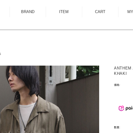
BRAND
ITEM
CART
MY
ALMOSTBLACK
OUTER
ANCELLM
SHIRT
ANEI
KNIT
S
ANTHEM A
SWEAT
ANTHEM 
AUTTAA
CUTSEWN
KHAKI
BED J.W. FORD
BOTTOM
価格:
BOW WOW
HAT/CAP
CUINIIE
EYEWEAR
Edwina Horl
ACCESSORY
EMAM
BAG
数量:
Garden of Eden
SHOES