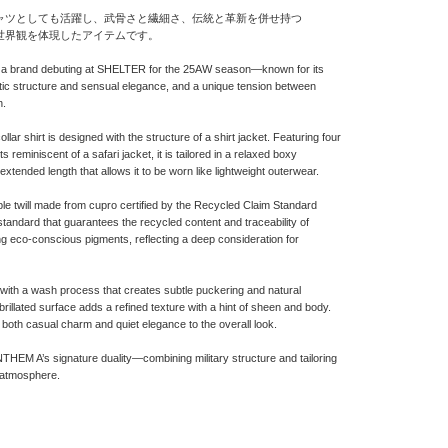
ャツとしても活躍し、武骨さと繊細さ、伝統と革新を併せ持つ
しい世界観を体現したアイテムです。
 a brand debuting at SHELTER for the 25AW season—known for its
ristic structure and sensual elegance, and a unique tension between
n.
lar shirt is designed with the structure of a shirt jacket. Featuring four
 reminiscent of a safari jacket, it is tailored in a relaxed boxy
y extended length that allows it to be worn like lightweight outerwear.
ble twill made from cupro certified by the Recycled Claim Standard
standard that guarantees the recycled content and traceability of
ing eco-conscious pigments, reflecting a deep consideration for
 with a wash process that creates subtle puckering and natural
 fibrillated surface adds a refined texture with a hint of sheen and body.
 both casual charm and quiet elegance to the overall look.
NTHEM A’s signature duality—combining military structure and tailoring
 atmosphere.