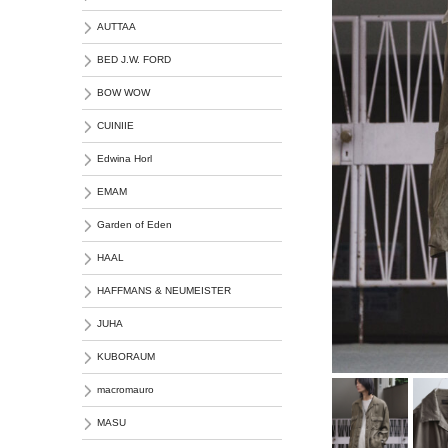
AUTTAA
BED J.W. FORD
BOW WOW
CUINIIE
Edwina Horl
EMAM
Garden of Eden
HAAL
HAFFMANS & NEUMEISTER
JUHA
KUBORAUM
macromauro
MASU