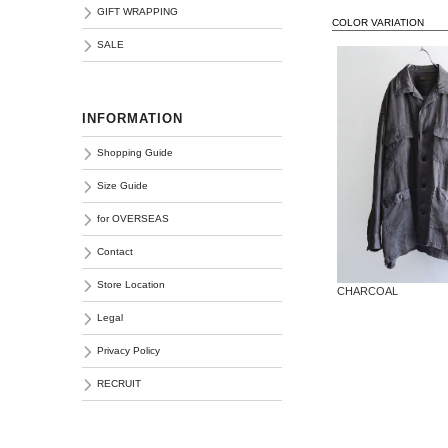
GIFT WRAPPING
COLOR VARIATION
SALE
INFORMATION
Shopping Guide
Size Guide
for OVERSEAS
Contact
Store Location
CHARCOAL
Legal
Privacy Policy
RECRUIT