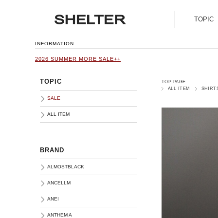
TOPIC
SALE
INFORMATION
2026 SUMMER MORE SALE++
ALL ITEM
TOPIC
TOP PAGE
ALL ITEM
SHIRT
SALE
ALL ITEM
BRAND
ALMOSTBLACK
ANCELLM
ANEI
ANTHEM A