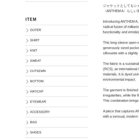
ジャケットとしてもシ
〈ANTHEM A〉ら
ITEM
Introducing ANTHEM A,
radical fusion of milita
OUTER
functionality and emotio
SHIRT
This long-sleeve open-col
generously sized pockets
KNIT
silhouette with a slightl
SWEAT
The fabric is a sustaina
(RCS), an international 
CUTSEWN
materials. It is dyed us
environmental impact.
BOTTOM
The garment is finished
HAT/CAP
irregularities, while the
This combination brings
EYEWEAR
A piece that captures A
ACCESSORY
with a sensual, modern
BAG
SHOES