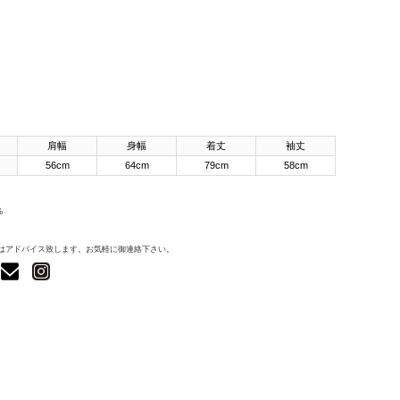
肩幅
身幅
着丈
袖丈
56cm
64cm
79cm
58cm
%
はアドバイス致します。お気軽に御連絡下さい。