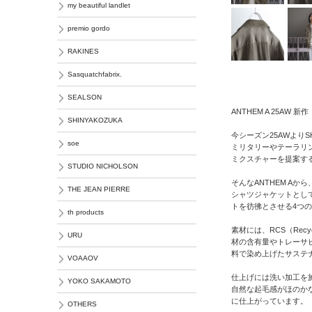
my beautiful landlet
premio gordo
RAKINES
Sasquatchfabrix.
SEALSON
ANTHEM A 25AW 新作
SHINYAKOZUKA
今シーズン25AWよりS
soe
ミリタリーやテーラリ
ミクスチャーを提案す
STUDIO NICHOLSON
そんなANTHEM A
THE JEAN PIERRE
シャツジャケットとし
トを彷彿とさせる4つ
th products
素材には、RCS（Recy
URU
材の含有量やトレーサ
料で染め上げたサステ
VOAAOV
仕上げには洗い加工を
YOKO SAKAMOTO
自然な起毛感がほのか
に仕上がっています。
OTHERS