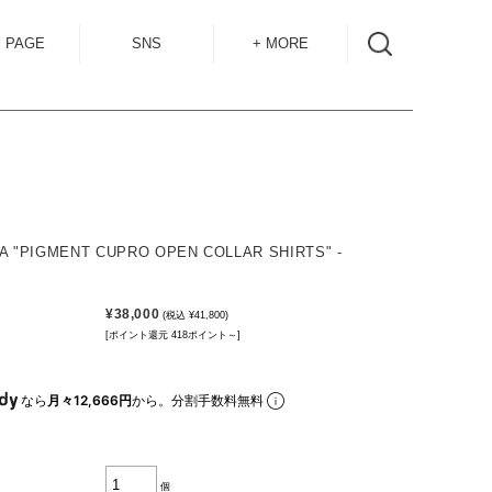
 PAGE
SNS
+ MORE
INSTAGRAM
SHOP GUIDE
BLOG
SIZE GUIDE
for
OVERSEAS
MAIL MAG
A "PIGMENT CUPRO OPEN COLLAR SHIRTS" -
ACCESS
CONTACT
¥38,000
(税込 ¥41,800)
[ポイント還元 418ポイント～]
RECRUIT
なら
月々12,666円
から。分割手数料無料
個