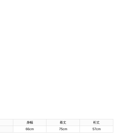
身幅
着丈
裄丈
66cm
75cm
57cm