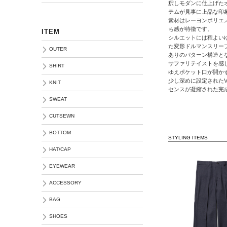
釈しモダンに仕上げた
テムが見事に上品な印
素材はレーヨンポリエ
ち感が特徴です。
ITEM
シルエットには程よい
た変形ドルマンスリー
OUTER
ありのパターン構造と
サファリテイストを感
SHIRT
ゆえポケット口が開か
少し深めに設定されたV
KNIT
センスが凝縮された完
SWEAT
CUTSEWN
BOTTOM
STYLING ITEMS
HAT/CAP
EYEWEAR
ACCESSORY
BAG
SHOES