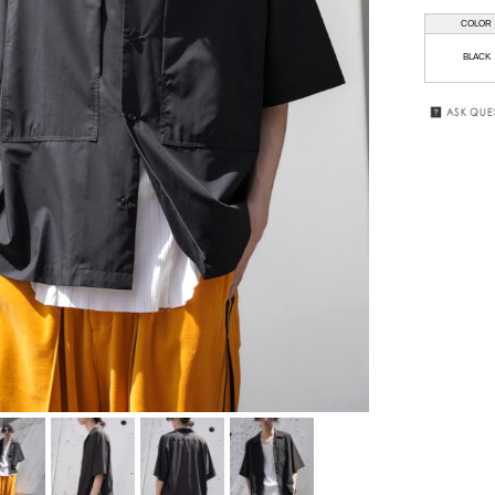
COLOR
HAAL
GIFT
WRAPPING
BLACK
HAFFMANS &
NEUMEISTER
SALE
JUHA
KUBORAUM
macromauro
MASU
my beautiful
landlet
premio gordo
RAKINES
Sasquatchfabrix.
SEALSON