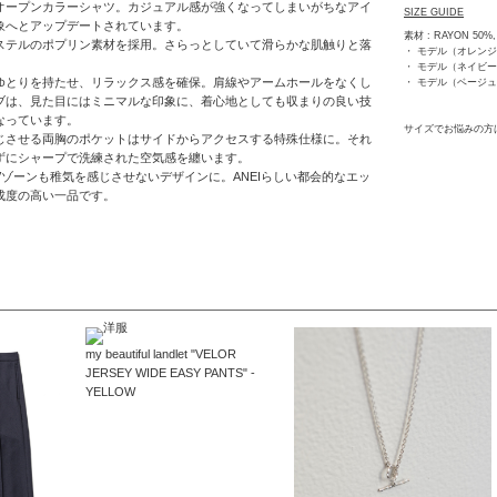
オープンカラーシャツ。カジュアル感が強くなってしまいがちなアイ
SIZE GUIDE
象へとアップデートされています。
素材 : RAYON 50%,
ステルのポプリン素材を採用。さらっとしていて滑らかな肌触りと落
・ モデル（オレンジの
・ モデル（ネイビーの
ゆとりを持たせ、リラックス感を確保。肩線やアームホールをなくし
・ モデル（ベージュの
ブは、見た目にはミニマルな印象に、着心地としても収まりの良い技
なっています。
サイズでお悩みの方
じさせる両胸のポケットはサイドからアクセスする特殊仕様に。それ
ずにシャープで洗練された空気感を纏います。
ゾーンも稚気を感じさせないデザインに。ANEIらしい都会的なエッ
成度の高い一品です。
my beautiful landlet "VELOR
JERSEY WIDE EASY PANTS" -
YELLOW