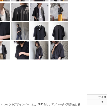
SHINYAKOZUKA
soe
STUDIO
NICHOLSON
THE JEAN
PIERRE
th products
URU
VOAAOV
YOKO
SAKAMOTO
OTHERS
サイズ
3
アロハシャツをデザインベースに、ANEIらしいアプローチで現代的に解