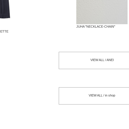
JUHA "NECKLACE-CHAIN"
UETTE
VIEW ALL / ANEI
VIEW ALL / in shop