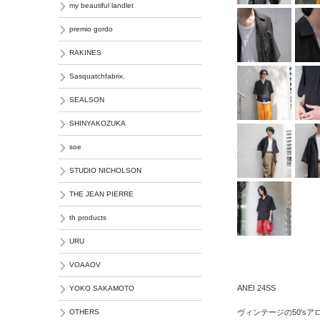
my beautiful landlet
premio gordo
RAKINES
Sasquatchfabrix.
SEALSON
SHINYAKOZUKA
soe
STUDIO NICHOLSON
THE JEAN PIERRE
th products
URU
VOAAOV
ANEI 24SS
YOKO SAKAMOTO
ヴィンテージの50's
OTHERS