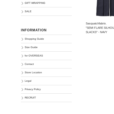
GIFT WRAPPING
SALE
Sasquatchfabrix.
"SEMI FLARE SILHO
INFORMATION
SLACKS" - NAVY
Shopping Guide
Size Guide
for OVERSEAS
Contact
Store Location
Legal
Privacy Policy
RECRUIT