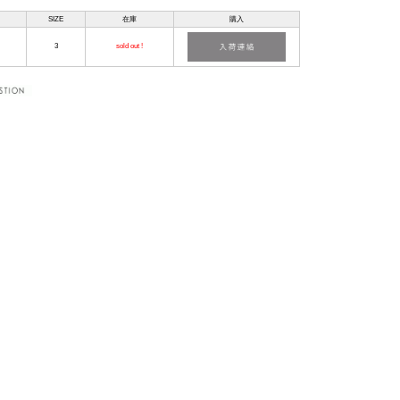
SIZE
在庫
購入
3
sold out !