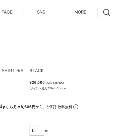
 PAGE
SNS
+ MORE
INSTAGRAM
SHOP GUIDE
BLOG
SIZE GUIDE
for
OVERSEAS
MAIL MAG
I SHIRT H/S" - BLACK
ACCESS
¥26,000
(税込 ¥28,600)
CONTACT
[ポイント還元 286ポイント～]
RECRUIT
なら
月々8,666円
から。分割手数料無料
個