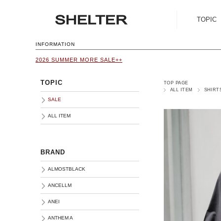
TOPIC
SALE
INFORMATION
2026 SUMMER MORE SALE++
ALL ITEM
TOPIC
TOP PAGE
ALL ITEM
SHIRT
SALE
ALL ITEM
BRAND
ALMOSTBLACK
ANCELLM
ANEI
ANTHEM A