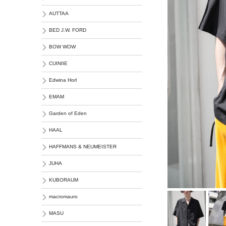
AUTTAA
BED J.W. FORD
BOW WOW
CUINIIE
Edwina Horl
EMAM
Garden of Eden
HAAL
HAFFMANS & NEUMEISTER
JUHA
KUBORAUM
macromauro
MASU