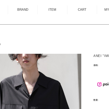
BRAND
ITEM
CART
MY
ALMOSTBLACK
OUTER
ANCELLM
SHIRT
ANEI
KNIT
S
ANTHEM A
SWEAT
ANEI "IM
AUTTAA
CUTSEWN
BED J.W. FORD
BOTTOM
価格:
BOW WOW
HAT/CAP
CUINIIE
EYEWEAR
Edwina Horl
ACCESSORY
EMAM
BAG
数量:
Garden of Eden
SHOES