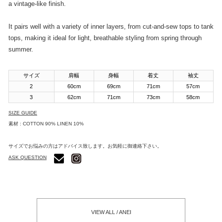
a vintage-like finish.
It pairs well with a variety of inner layers, from cut-and-sew tops to tank
tops, making it ideal for light, breathable styling from spring through
summer.
サイズ
肩幅
身幅
着丈
袖丈
2
60cm
69cm
71cm
57cm
3
62cm
71cm
73cm
58cm
SIZE GUIDE
素材 : COTTON 90% LINEN 10%
サイズでお悩みの方はアドバイス致します。お気軽に御連絡下さい。
ASK QUESTION
VIEW ALL / ANEI