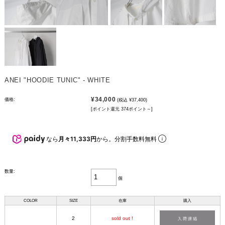
ANEI "HOODIE TUNIC" - WHITE
¥34,000
価格:
(税込 ¥37,400)
[ポイント還元 374ポイント～]
なら
月々11,333円
から。分割手数料無料
数量:
個
COLOR
SIZE
在庫
購入
2
sold out !