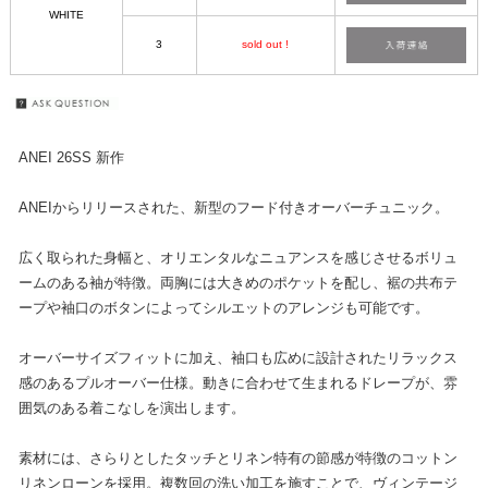
WHITE
3
sold out !
ANEI 26SS 新作
ANEIからリリースされた、新型のフード付きオーバーチュニック。
広く取られた身幅と、オリエンタルなニュアンスを感じさせるボリュ
ームのある袖が特徴。両胸には大きめのポケットを配し、裾の共布テ
ープや袖口のボタンによってシルエットのアレンジも可能です。
オーバーサイズフィットに加え、袖口も広めに設計されたリラックス
感のあるプルオーバー仕様。動きに合わせて生まれるドレープが、雰
囲気のある着こなしを演出します。
素材には、さらりとしたタッチとリネン特有の節感が特徴のコットン
リネンローンを採用。複数回の洗い加工を施すことで、ヴィンテージ