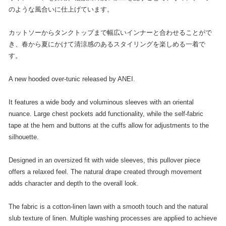
のような風合いに仕上げています。
カットソーからタンクトップまで幅広いインナーと合わせることがで
き、春から夏にかけて清涼感のあるスタイリングを楽しめる一着で
す。
A new hooded over-tunic released by ANEI.
It features a wide body and voluminous sleeves with an oriental
nuance. Large chest pockets add functionality, while the self-fabric
tape at the hem and buttons at the cuffs allow for adjustments to the
silhouette.
Designed in an oversized fit with wide sleeves, this pullover piece
offers a relaxed feel. The natural drape created through movement
adds character and depth to the overall look.
The fabric is a cotton-linen lawn with a smooth touch and the natural
slub texture of linen. Multiple washing processes are applied to achieve